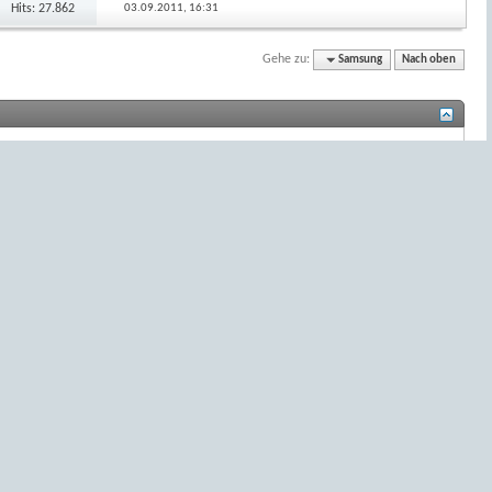
Hits: 27.862
03.09.2011,
16:31
Gehe zu:
Samsung
Nach oben
BB-Code
ist
an
.
Smileys
sind
an
.
[IMG]
Code ist
an
.
[VIDEO]
Code ist
an
.
HTML-Code ist
aus
.
Foren-Regeln