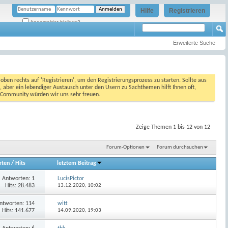
Hilfe
Registrieren
Angemeldet bleiben?
Erweiterte Suche
oben rechts auf 'Registrieren', um den Registrierungsprozess zu starten. Sollte aus
, aber ein lebendiger Austausch unter den Usern zu Sachthemen hilft Ihnen oft,
en Community würden wir uns sehr freuen.
Zeige Themen 1 bis 12 von 12
Forum-Optionen
Forum durchsuchen
rten
/
Hits
letztem Beitrag
Antworten:
1
LucisPictor
Hits: 28.483
13.12.2020,
10:02
ntworten:
114
witt
Hits: 141.677
14.09.2020,
19:03