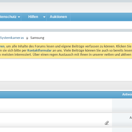
tenschutz
Hilfen
Auktionen
e Systemkameras
Samsung
eren
, um alle Inhalte des Forums lesen und eigene Beiträge verfassen zu können. Klicken Sie 
 sie sich bitte per
Kontaktformular
an uns. Viele Beiträge können Sie auch so bereits lesen
am meisten interessiert. Über einen regen Austausch mit Ihnen in unserer netten und aktiv
Antwo
A