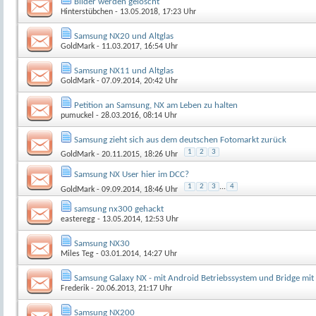
Bilder werden gelöscht
Hinterstübchen
- 13.05.2018, 17:23 Uhr
Samsung NX20 und Altglas
GoldMark
- 11.03.2017, 16:54 Uhr
Samsung NX11 und Altglas
GoldMark
- 07.09.2014, 20:42 Uhr
Petition an Samsung, NX am Leben zu halten
pumuckel
- 28.03.2016, 08:14 Uhr
Samsung zieht sich aus dem deutschen Fotomarkt zurück
1
2
3
GoldMark
- 20.11.2015, 18:26 Uhr
Samsung NX User hier im DCC?
1
2
3
...
4
GoldMark
- 09.09.2014, 18:46 Uhr
samsung nx300 gehackt
easteregg
- 13.05.2014, 12:53 Uhr
Samsung NX30
Miles Teg
- 03.01.2014, 14:27 Uhr
Samsung Galaxy NX - mit Android Betriebssystem und Bridge mit
Frederik
- 20.06.2013, 21:17 Uhr
Samsung NX200