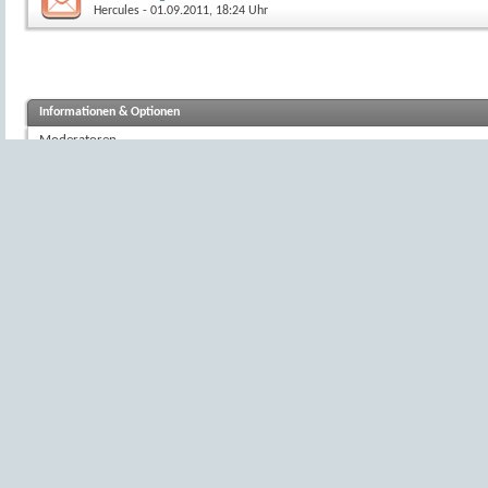
Hercules
- 01.09.2011, 18:24 Uhr
Informationen & Optionen
Moderatoren
klein_Adlerauge
,
ropmann
,
LucisPictor
,
hinnerker
,
RetinaReflex
Benutzer in diesem Forum:
Aktive Benutzer in diesem Forum
: 37 (Registrierte Benutzer: 0, Gäste: 37)
Anzeige-Eigenschaften
Alter
Sortiert nach
Reihenfolge
Aufsteigend
Absteige
Symbol-Legende
Enthält ungelesene Beiträge
Enthält keine neuen Beiträge
Beliebtes Thema mit neuen Beiträgen
Beliebtes Thema ohne neue Beiträge
Thema geschlossen
Sie haben in diesem Thema geschrieben.