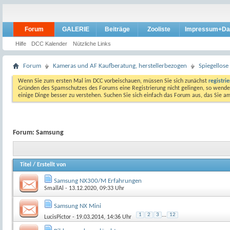
Forum
GALERIE
Beiträge
Zooliste
Impressum+Da
Hilfe
DCC Kalender
Nützliche Links
Forum
Kameras und AF Kaufberatung, herstellerbezogen
Spiegellos
Wenn Sie zum ersten Mal im DCC vorbeischauen, müssen Sie sich zunächst
registri
Gründen des Spamschutzes des Forums eine Registrierung nicht gelingen, so wenden
einige Dinge besser zu verstehen. Suchen Sie sich einfach das Forum aus, das Sie 
Forum:
Samsung
Titel
/
Erstellt von
Samsung NX300/M Erfahrungen
SmallAl
- 13.12.2020, 09:33 Uhr
Samsung NX Mini
1
2
3
...
12
LucisPictor
- 19.03.2014, 14:36 Uhr