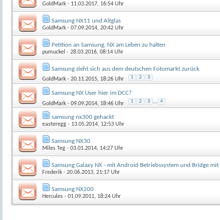
GoldMark
- 11.03.2017, 16:54 Uhr
Samsung NX11 und Altglas
GoldMark
- 07.09.2014, 20:42 Uhr
Petition an Samsung, NX am Leben zu halten
pumuckel
- 28.03.2016, 08:14 Uhr
Samsung zieht sich aus dem deutschen Fotomarkt zurück
1
2
3
GoldMark
- 20.11.2015, 18:26 Uhr
Samsung NX User hier im DCC?
1
2
3
...
4
GoldMark
- 09.09.2014, 18:46 Uhr
samsung nx300 gehackt
easteregg
- 13.05.2014, 12:53 Uhr
Samsung NX30
Miles Teg
- 03.01.2014, 14:27 Uhr
Samsung Galaxy NX - mit Android Betriebssystem und Bridge mit
Frederik
- 20.06.2013, 21:17 Uhr
Samsung NX200
Hercules
- 01.09.2011, 18:24 Uhr