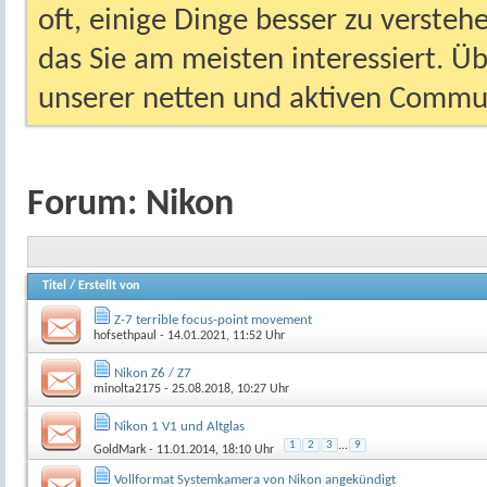
oft, einige Dinge besser zu versteh
das Sie am meisten interessiert. Ü
unserer netten und aktiven Commun
Forum:
Nikon
Titel
/
Erstellt von
Z-7 terrible focus-point movement
hofsethpaul
- 14.01.2021, 11:52 Uhr
Nikon Z6 / Z7
minolta2175
- 25.08.2018, 10:27 Uhr
Nikon 1 V1 und Altglas
1
2
3
...
9
GoldMark
- 11.01.2014, 18:10 Uhr
Vollformat Systemkamera von Nikon angekündigt