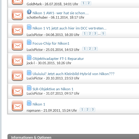
1
2
GoldMark
- 26.07.2018, 14:01 Uhr
Nikon 1 AW1- wer hat sie schon....
schotterhuber
- 06.11.2014, 18:17 Uhr
Nikon 1 V1 jetzt auch hier im DCC vertreten...
1
2
3
...
5
LucisPictor
- 04.06.2013, 16:20 Uhr
Focus-Chip für Nikon1
1
2
3
LucisPictor
- 25.01.2014, 14:53 Uhr
Objektivadapter FT-1 Reparatur
jock-l
- 30.05.2015, 16:26 Uhr
Uiuiuiui! Jetzt auch Kleinbild-Hybrid von Nikon???
LucisPictor
- 20.10.2013, 23:53 Uhr
SLR-Objektive an Nikon 1
LucisPictor
- 31.07.2013, 09:57 Uhr
Nikon 1
1
2
3
ropmann
- 21.09.2011, 15:24 Uhr
Informationen & Optionen