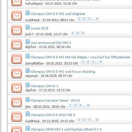
hofsethpaul
- 04.07.2024, 12:26 Uhr
Olympus OM-D E-M5 und Altgläser
1
2
3
...
5
GoldMark
- 27.09.2013, 08:01 Uhr
Lumix GX 8
1
2
3
jock-l
- 07.01.2016, 15:27 Uhr
Just announced Die OM-1
digifret
- 15.02.2022, 06:34 Uhr
Olympus OM-D E-M5 MII mit Altglas / unscharf bei Offenblende
1
2
3
...
9
dampflokfan
- 30.01.2022, 20:23 Uhr
Olympus OM-D E-M1 und Focus Stacking
ulganapi
- 26.06.2018, 08:19 Uhr
Olympus OM-D-1,
digifret
- 17.10.2019, 23:13 Uhr
Olympus hat eine 'Neue'- OM D
1
2
3
...
4
jbw
- 08.02.2012, 18:05 Uhr
Olympus OM-D E-M10 Mk 2
1
2
3
...
6
GoldMark
- 09.11.2018, 19:55 Uhr
Olympus OMD-EM-1 und Kamlan 28mm f:1.4