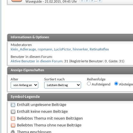
1
2
3
...
5
Waveguide
- 21.02.2015, 09:45 Uhr
Informationen & Optionen
Moderatoren
klein_Adlerauge
,
ropmann
,
LucisPictor
,
hinnerker
,
RetinaReflex
Benutzer in diesem Forum:
Aktive Benutzer in diesem Forum
: 31 (Registrierte Benutzer: 0, Gäste: 31)
Anzeige-Eigenschaften
Alter
Sortiert nach
Reihenfolge
Aufsteigend
Absteige
Symbol-Legende
Enthält ungelesene Beiträge
Enthält keine neuen Beiträge
Beliebtes Thema mit neuen Beiträgen
Beliebtes Thema ohne neue Beiträge
Thema geschlossen