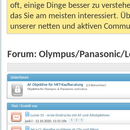
oft, einige Dinge besser zu versteh
das Sie am meisten interessiert. Ü
unserer netten und aktiven Commun
Forum:
Olympus/Panasonic/L
Unterforen
AF Objektive für MFT-Kaufberatung
(23 Betrachter)
Objektive für Olympus- & Panasonic und Leica
Titel
/
Erstellt von
Lumix S5 - erste Eindrücke mit AF und Altobjektiven
1
2
3
jock-l
- 12.10.2020, 11:31 Uhr
leica CL dieselbe probleme als Oly und Nikon