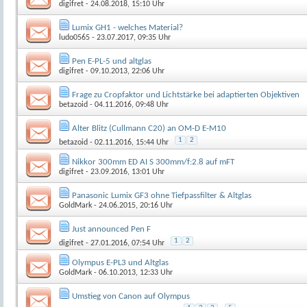
digifret
- 24.08.2018, 15:10 Uhr
Lumix GH1 - welches Material?
ludo0565
- 23.07.2017, 09:35 Uhr
Pen E-PL-5 und altglas
digifret
- 09.10.2013, 22:06 Uhr
Frage zu Cropfaktor und Lichtstärke bei adaptierten Objektiven
betazoid
- 04.11.2016, 09:48 Uhr
Alter Blitz (Cullmann C20) an OM-D E-M10
1
2
betazoid
- 02.11.2016, 15:44 Uhr
Nikkor 300mm ED AI S 300mm/f:2.8 auf mFT
digifret
- 23.09.2016, 13:01 Uhr
Panasonic Lumix GF3 ohne Tiefpassfilter & Altglas
GoldMark
- 24.06.2015, 20:16 Uhr
Just announced Pen F
1
2
digifret
- 27.01.2016, 07:54 Uhr
Olympus E-PL3 und Altglas
GoldMark
- 06.10.2013, 12:33 Uhr
Umstieg von Canon auf Olympus