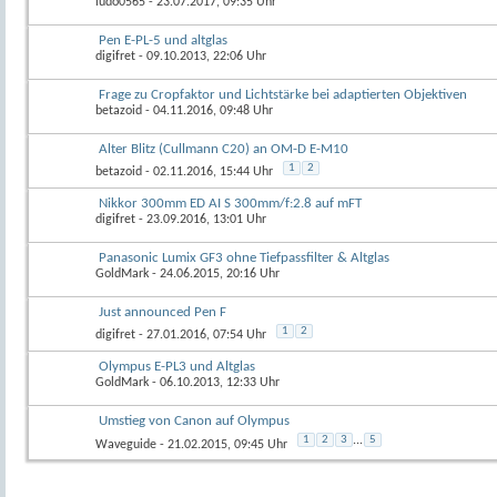
ludo0565
- 23.07.2017, 09:35 Uhr
Pen E-PL-5 und altglas
digifret
- 09.10.2013, 22:06 Uhr
Frage zu Cropfaktor und Lichtstärke bei adaptierten Objektiven
betazoid
- 04.11.2016, 09:48 Uhr
Alter Blitz (Cullmann C20) an OM-D E-M10
1
2
betazoid
- 02.11.2016, 15:44 Uhr
Nikkor 300mm ED AI S 300mm/f:2.8 auf mFT
digifret
- 23.09.2016, 13:01 Uhr
Panasonic Lumix GF3 ohne Tiefpassfilter & Altglas
GoldMark
- 24.06.2015, 20:16 Uhr
Just announced Pen F
1
2
digifret
- 27.01.2016, 07:54 Uhr
Olympus E-PL3 und Altglas
GoldMark
- 06.10.2013, 12:33 Uhr
Umstieg von Canon auf Olympus
1
2
3
...
5
Waveguide
- 21.02.2015, 09:45 Uhr