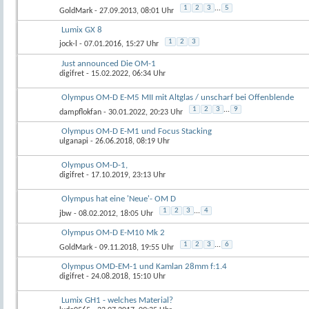
1
2
3
...
5
GoldMark
- 27.09.2013, 08:01 Uhr
Lumix GX 8
1
2
3
jock-l
- 07.01.2016, 15:27 Uhr
Just announced Die OM-1
digifret
- 15.02.2022, 06:34 Uhr
Olympus OM-D E-M5 MII mit Altglas / unscharf bei Offenblende
1
2
3
...
9
dampflokfan
- 30.01.2022, 20:23 Uhr
Olympus OM-D E-M1 und Focus Stacking
ulganapi
- 26.06.2018, 08:19 Uhr
Olympus OM-D-1,
digifret
- 17.10.2019, 23:13 Uhr
Olympus hat eine 'Neue'- OM D
1
2
3
...
4
jbw
- 08.02.2012, 18:05 Uhr
Olympus OM-D E-M10 Mk 2
1
2
3
...
6
GoldMark
- 09.11.2018, 19:55 Uhr
Olympus OMD-EM-1 und Kamlan 28mm f:1.4
digifret
- 24.08.2018, 15:10 Uhr
Lumix GH1 - welches Material?