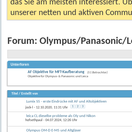
das Sie am meisten interessiert. Ü
unserer netten und aktiven Commun
Forum:
Olympus/Panasonic/L
Unterforen
AF Objektive für MFT-Kaufberatung
(51 Betrachter)
Objektive für Olympus- & Panasonic und Leica
Titel
/
Erstellt von
Lumix S5 - erste Eindrücke mit AF und Altobjektiven
1
2
3
jock-l
- 12.10.2020, 11:31 Uhr
leica CL dieselbe probleme als Oly und Nikon
hofsethpaul
- 04.07.2024, 12:26 Uhr
Olympus OM-D E-M5 und Altgläser