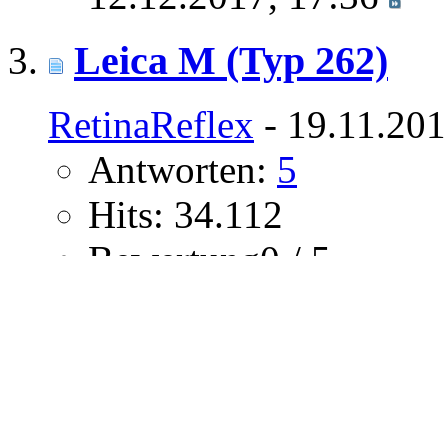
Leica M (Typ 262)
RetinaReflex
- 19.11.201
Antworten:
5
Hits: 34.112
Bewertung0 / 5
letztem Beitrag
LucisPictor
Profil