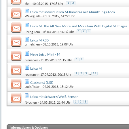
1
2
tho
- 10.06.2015, 17:38 Uhr
Leica mit individuellen M-Kameras mit Abnutzungs-Look
Waveguide
- 01.03.2015, 14:22 Uhr
Leica M: The All New More and More Fun With Digital M Images
1
2
3
Flying Tom
- 06.03.2010, 14:36 Uhr
Leica M RED
urmelchen
- 08.10.2013, 19:09 Uhr
Neue Leica Mini - M
1
2
hinnerker
- 25.05.2013, 11:15 Uhr
Leica M
1
2
3
...
15
ropmann
- 17.09.2012, 20:15 Uhr
Glaskunst (M8)
LucisPictor
- 09.01.2013, 16:12 Uhr
Leica mit Schwarz/Weiß-Sensor
1
2
3
fbjochen
- 14.03.2012, 21:44 Uhr
Informationen & Optionen