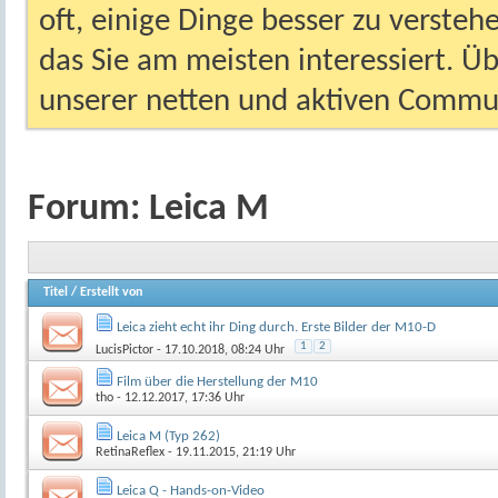
oft, einige Dinge besser zu versteh
das Sie am meisten interessiert. Ü
unserer netten und aktiven Commun
Forum:
Leica M
Titel
/
Erstellt von
Leica zieht echt ihr Ding durch. Erste Bilder der M10-D
1
2
LucisPictor
- 17.10.2018, 08:24 Uhr
Film über die Herstellung der M10
tho
- 12.12.2017, 17:36 Uhr
Leica M (Typ 262)
RetinaReflex
- 19.11.2015, 21:19 Uhr
Leica Q - Hands-on-Video