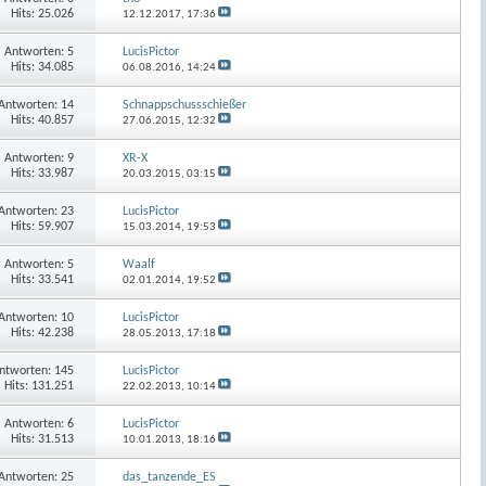
Hits: 25.026
12.12.2017,
17:36
Antworten:
5
LucisPictor
Hits: 34.085
06.08.2016,
14:24
Antworten:
14
Schnappschussschießer
Hits: 40.857
27.06.2015,
12:32
Antworten:
9
XR-X
Hits: 33.987
20.03.2015,
03:15
Antworten:
23
LucisPictor
Hits: 59.907
15.03.2014,
19:53
Antworten:
5
Waalf
Hits: 33.541
02.01.2014,
19:52
Antworten:
10
LucisPictor
Hits: 42.238
28.05.2013,
17:18
ntworten:
145
LucisPictor
Hits: 131.251
22.02.2013,
10:14
Antworten:
6
LucisPictor
Hits: 31.513
10.01.2013,
18:16
Antworten:
25
das_tanzende_ES