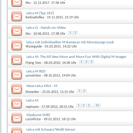
tho
- 12.12.2017, 17:36 Uhr
Leica M (Typ 262)
RetinaReflex
- 19.11.2015, 21:19 Uhr
Leica Q - Hands-on-Video
1
2
tho
- 10.06.2015, 17:38 Uhr
Leica mit individuellen M-Kameras mit Abnutzungs-Look
Waveguide
- 01.03.2015, 14:22 Uhr
Leica M: The All New More and More Fun With Digital M Images
1
2
3
Flying Tom
- 06.03.2010, 14:36 Uhr
Leica M RED
urmelchen
- 08.10.2013, 19:09 Uhr
Neue Leica Mini - M
1
2
hinnerker
- 25.05.2013, 11:15 Uhr
Leica M
1
2
3
...
15
ropmann
- 17.09.2012, 20:15 Uhr
Glaskunst (M8)
LucisPictor
- 09.01.2013, 16:12 Uhr
Leica mit Schwarz/Weiß-Sensor