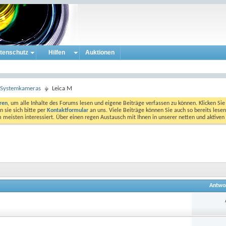
tenschutz
Hilfen
Auktionen
e Systemkameras
Leica M
eren
, um alle Inhalte des Forums lesen und eigene Beiträge verfassen zu können. Klicken Sie 
 sie sich bitte per
Kontaktformular
an uns. Viele Beiträge können Sie auch so bereits lesen
am meisten interessiert. Über einen regen Austausch mit Ihnen in unserer netten und aktiv
Antwo