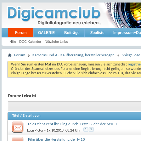
Forum
GALERIE
Beiträge
Zooliste
Impressum+Da
Hilfe
DCC Kalender
Nützliche Links
Forum
Kameras und AF Kaufberatung, herstellerbezogen
Spiegellos
Wenn Sie zum ersten Mal im DCC vorbeischauen, müssen Sie sich zunächst
registri
Gründen des Spamschutzes des Forums eine Registrierung nicht gelingen, so wenden
einige Dinge besser zu verstehen. Suchen Sie sich einfach das Forum aus, das Sie 
Forum:
Leica M
Titel
/
Erstellt von
Leica zieht echt ihr Ding durch. Erste Bilder der M10-D
1
2
LucisPictor
- 17.10.2018, 08:24 Uhr
Film über die Herstellung der M10