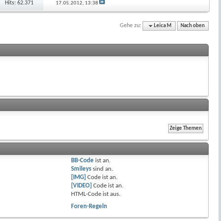
Hits: 62.371
17.05.2012,
13:38
Gehe zu:
Leica M
Nach oben
BB-Code
ist
an
.
Smileys
sind
an
.
[IMG]
Code ist
an
.
[VIDEO]
Code ist
an
.
HTML-Code ist
aus
.
Foren-Regeln