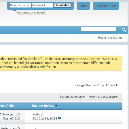
Hilfe
Registrieren
Angemeldet bleiben?
Erweiterte Suche
oben rechts auf 'Registrieren', um den Registrierungsprozess zu starten. Sollte aus
, aber ein lebendiger Austausch unter den Usern zu Sachthemen hilft Ihnen oft,
en Community würden wir uns sehr freuen.
Zeige Themen 1 bis 11 von 11
Forum-Optionen
Forum durchsuchen
rten
/
Hits
letztem Beitrag
Antworten:
13
Portixol
Hits: 63.310
28.10.2018,
15:53
Antworten:
0
tho