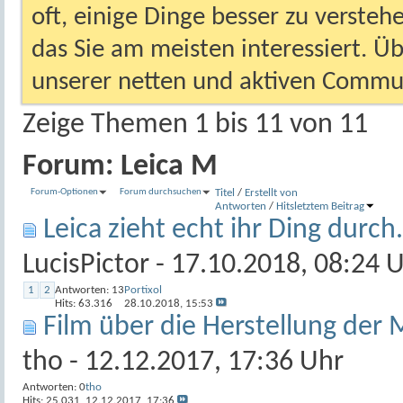
oft, einige Dinge besser zu versteh
das Sie am meisten interessiert. Ü
unserer netten und aktiven Commun
Zeige Themen 1 bis 11 von 11
Forum:
Leica M
Forum-Optionen
Forum durchsuchen
Titel
/
Erstellt von
Antworten
/
Hits
letztem Beitrag
Leica zieht echt ihr Ding durch
LucisPictor
- 17.10.2018, 08:24 
1
2
Antworten:
13
Portixol
Hits: 63.316
28.10.2018,
15:53
Film über die Herstellung der
tho
- 12.12.2017, 17:36 Uhr
Antworten:
0
tho
Hits: 25.031
12.12.2017,
17:36