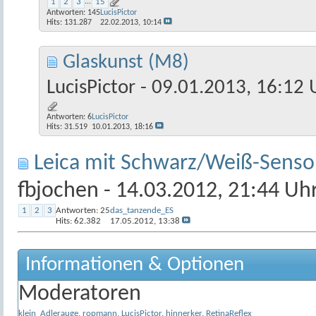
1
2
3
...
15
Antworten:
145
LucisPictor
Hits: 131.287
22.02.2013,
10:14
Glaskunst (M8)
LucisPictor
- 09.01.2013, 16:12 
Antworten:
6
LucisPictor
Hits: 31.519
10.01.2013,
18:16
Leica mit Schwarz/Weiß-Senso
fbjochen
- 14.03.2012, 21:44 Uh
1
2
3
Antworten:
25
das_tanzende_ES
Hits: 62.382
17.05.2012,
13:38
Informationen & Optionen
Moderatoren
klein_Adlerauge
,
ropmann
,
LucisPictor
,
hinnerker
,
RetinaReflex