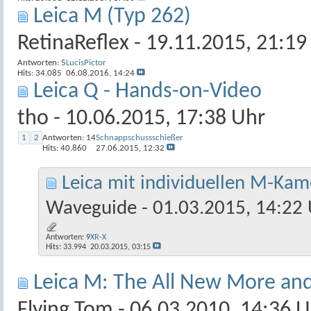
Leica M (Typ 262)
RetinaReflex
- 19.11.2015, 21:19
Antworten:
5
LucisPictor
Hits: 34.085
06.08.2016,
14:24
Leica Q - Hands-on-Video
tho
- 10.06.2015, 17:38 Uhr
1
2
Antworten:
14
Schnappschussschießer
Hits: 40.860
27.06.2015,
12:32
Leica mit individuellen M-Ka
Waveguide
- 01.03.2015, 14:22
Antworten:
9
XR-X
Hits: 33.994
20.03.2015,
03:15
Leica M: The All New More an
Flying Tom
- 06.03.2010, 14:36 U