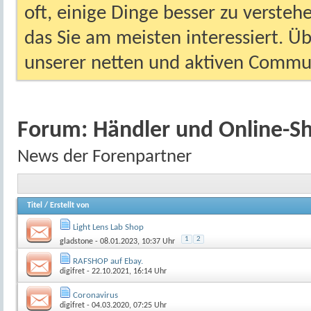
oft, einige Dinge besser zu versteh
das Sie am meisten interessiert. Ü
unserer netten und aktiven Commun
Forum:
Händler und Online-S
News der Forenpartner
Titel
/
Erstellt von
Light Lens Lab Shop
1
2
gladstone
- 08.01.2023, 10:37 Uhr
RAFSHOP auf Ebay.
digifret
- 22.10.2021, 16:14 Uhr
Coronavirus
digifret
- 04.03.2020, 07:25 Uhr