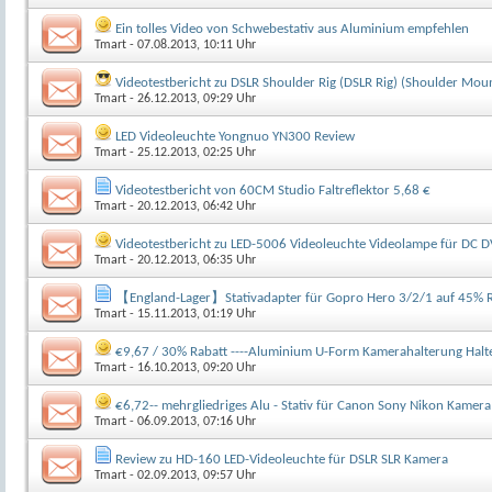
Ein tolles Video von Schwebestativ aus Aluminium empfehlen
Tmart
- 07.08.2013, 10:11 Uhr
Videotestbericht zu DSLR Shoulder Rig (DSLR Rig) (Shoulder Mou
Tmart
- 26.12.2013, 09:29 Uhr
LED Videoleuchte Yongnuo YN300 Review
Tmart
- 25.12.2013, 02:25 Uhr
Videotestbericht von 60CM Studio Faltreflektor 5,68 €
Tmart
- 20.12.2013, 06:42 Uhr
Videotestbericht zu LED-5006 Videoleuchte Videolampe für DC D
Tmart
- 20.12.2013, 06:35 Uhr
【England-Lager】Stativadapter für Gopro Hero 3/2/1 auf 45% R
Tmart
- 15.11.2013, 01:19 Uhr
€9,67 / 30% Rabatt ----Aluminium U-Form Kamerahalterung Halt
Tmart
- 16.10.2013, 09:20 Uhr
€6,72-- mehrgliedriges Alu - Stativ für Canon Sony Nikon Kamer
Tmart
- 06.09.2013, 07:16 Uhr
Review zu HD-160 LED-Videoleuchte für DSLR SLR Kamera
Tmart
- 02.09.2013, 09:57 Uhr