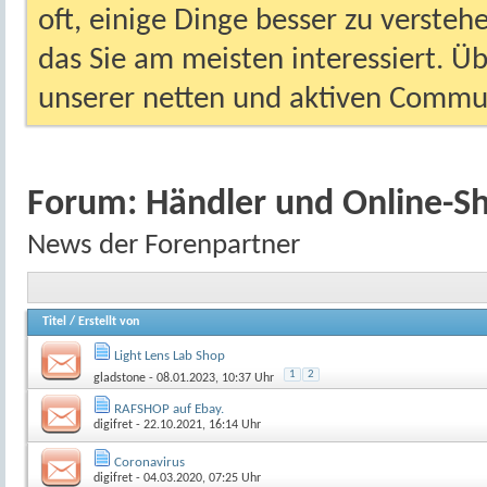
oft, einige Dinge besser zu versteh
das Sie am meisten interessiert. Ü
unserer netten und aktiven Commun
Forum:
Händler und Online-S
News der Forenpartner
Titel
/
Erstellt von
Light Lens Lab Shop
1
2
gladstone
- 08.01.2023, 10:37 Uhr
RAFSHOP auf Ebay.
digifret
- 22.10.2021, 16:14 Uhr
Coronavirus
digifret
- 04.03.2020, 07:25 Uhr