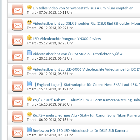
Ein tolles Video von Schwebestativ aus Aluminium empfehlen
Tmart
- 07.08.2013, 10:11 Uhr
Videotestbericht zu DSLR Shoulder Rig (DSLR Rig) (Shoulder Mou
Tmart
- 26.12.2013, 09:29 Uhr
LED Videoleuchte Yongnuo YN300 Review
Tmart
- 25.12.2013, 02:25 Uhr
Videotestbericht von 60CM Studio Faltreflektor 5,68 €
Tmart
- 20.12.2013, 06:42 Uhr
Videotestbericht zu LED-5006 Videoleuchte Videolampe für DC D
Tmart
- 20.12.2013, 06:35 Uhr
【England-Lager】Stativadapter für Gopro Hero 3/2/1 auf 45% R
Tmart
- 15.11.2013, 01:19 Uhr
€9,67 / 30% Rabatt ----Aluminium U-Form Kamerahalterung Halt
Tmart
- 16.10.2013, 09:20 Uhr
€6,72-- mehrgliedriges Alu - Stativ für Canon Sony Nikon Kamer
Tmart
- 06.09.2013, 07:16 Uhr
Review zu HD-160 LED-Videoleuchte für DSLR SLR Kamera
Tmart
- 02.09.2013, 09:57 Uhr