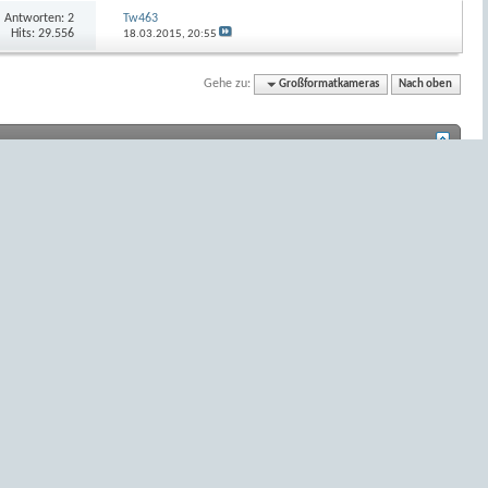
Antworten:
2
Tw463
Hits: 29.556
18.03.2015,
20:55
Gehe zu:
Großformatkameras
Nach oben
BB-Code
ist
an
.
Smileys
sind
an
.
[IMG]
Code ist
an
.
[VIDEO]
Code ist
an
.
HTML-Code ist
aus
.
Foren-Regeln