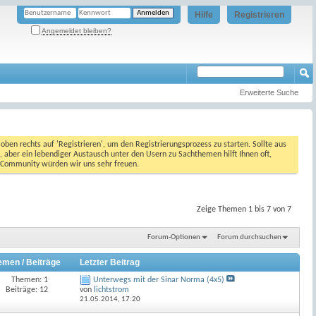
Hilfe
Registrieren
Angemeldet bleiben?
Erweiterte Suche
oben rechts auf 'Registrieren', um den Registrierungsprozess zu starten. Sollte aus
, aber ein lebendiger Austausch unter den Usern zu Sachthemen hilft Ihnen oft,
en Community würden wir uns sehr freuen.
Zeige Themen 1 bis 7 von 7
Forum-Optionen
Forum durchsuchen
emen / Beiträge
Letzter Beitrag
Themen: 1
Unterwegs mit der Sinar Norma (4x5)
Beiträge: 12
von
lichtstrom
21.05.2014,
17:20