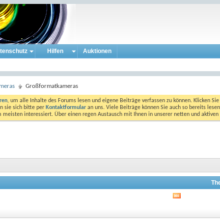
tenschutz
Hilfen
Auktionen
ameras
Großformatkameras
eren
, um alle Inhalte des Forums lesen und eigene Beiträge verfassen zu können. Klicken Sie 
 sie sich bitte per
Kontaktformular
an uns. Viele Beiträge können Sie auch so bereits lesen
am meisten interessiert. Über einen regen Austausch mit Ihnen in unserer netten und aktiv
Th
RSS-
Feed
dieses
Forums