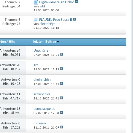
Themen: 2
Digitalkamera an Linhof
Beiträge: 34
von
aibf
11.03.2026,
09:00
Themen: 6
PLAUBEL Peco Supra II
Beiträge: 95
von
electricEye
21.10.2023,
19:18
rten
/
Hits
letztem Beitrag
Antworten:
84
Unschärfe
Hits: 66.031
27.04.2026,
18:51
Antworten:
20
arri
Hits: 18.987
25.06.2025,
12:13
Antworten:
0
dheinrichhh
Hits: 15.428
17.01.2024,
15:44
Antworten:
11
schlicksbier
Hits: 47.719
28.11.2022,
21:41
Antworten:
13
bonnescape.de
Hits: 48.940
05.09.2019,
17:58
Antworten:
8
rhineroo
Hits: 37.232
31.12.2016,
21:09