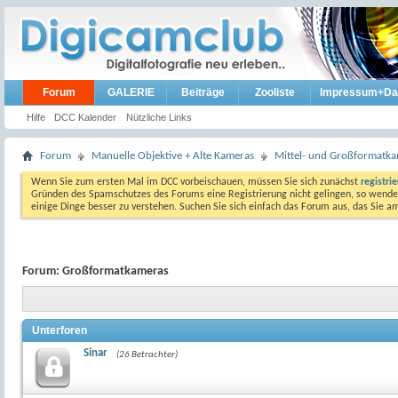
Forum
GALERIE
Beiträge
Zooliste
Impressum+Da
Hilfe
DCC Kalender
Nützliche Links
Forum
Manuelle Objektive + Alte Kameras
Mittel- und Großformatk
Wenn Sie zum ersten Mal im DCC vorbeischauen, müssen Sie sich zunächst
registri
Gründen des Spamschutzes des Forums eine Registrierung nicht gelingen, so wenden
einige Dinge besser zu verstehen. Suchen Sie sich einfach das Forum aus, das Sie 
Forum:
Großformatkameras
Unterforen
Sinar
(26 Betrachter)