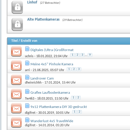
Linhof
(27 Betrachter)
Alte Plattenkameras
(29 Betrachter)
Titel
/
Erstellt von
Digitales (Ultra-)Großformat
1
2
3
...
9
uchris
- 18.01.2022, 21:04 Uhr
Meine 4x5" Pinhole Kamera
1
2
3
arri
- 21.06.2025, 05:07 Uhr
Landrover Cam
dheinrichhh
- 17.01.2024, 15:44 Uhr
Graflex Laufbodenkamera
1
2
Tw463
- 18.03.2015, 11:50 Uhr
9x12 Plattenkamera DIY 3D gedruckt
1
2
digifret
- 30.01.2019, 10:01 Uhr
Wanderlust 4x5 TravelWide
digifret
- 14.01.2014, 05:20 Uhr