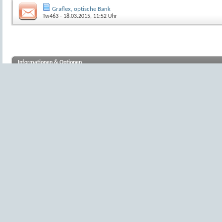
Graflex, optische Bank
Tw463
- 18.03.2015, 11:52 Uhr
Informationen & Optionen
Moderatoren
klein_Adlerauge
,
LucisPictor
,
hinnerker
,
RetinaReflex
,
ropmann
Benutzer in diesem Forum:
Aktive Benutzer in diesem Forum
: 123 (Registrierte Benutzer: 0, Gäste: 123)
Anzeige-Eigenschaften
Alter
Sortiert nach
Reihenfolge
Aufsteigend
Absteige
Symbol-Legende
Enthält ungelesene Beiträge
Enthält keine neuen Beiträge
Beliebtes Thema mit neuen Beiträgen
Beliebtes Thema ohne neue Beiträge
Thema geschlossen