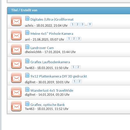
Titel
/
Erstellt von
Digitales (Ultra-)Großformat
1
2
3
...
9
uchris
- 18.01.2022, 21:04 Uhr
Meine 4x5" Pinhole Kamera
1
2
3
arri
- 21.06.2025, 05:07 Uhr
Landrover Cam
dheinrichhh
- 17.01.2024, 15:44 Uhr
Graflex Laufbodenkamera
1
2
Tw463
- 18.03.2015, 11:50 Uhr
9x12 Plattenkamera DIY 3D gedruckt
1
2
digifret
- 30.01.2019, 10:01 Uhr
Wanderlust 4x5 TravelWide
digifret
- 14.01.2014, 05:20 Uhr
Graflex, optische Bank
Tw463
- 18.03.2015, 11:52 Uhr