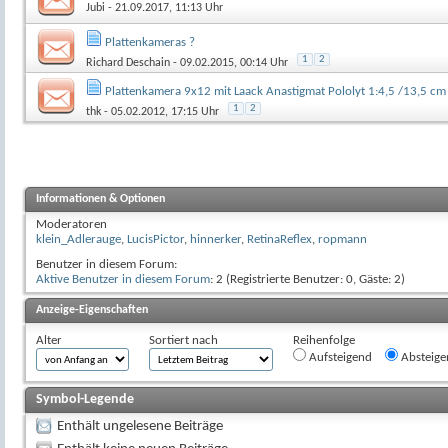
Jubi
- 21.09.2017, 11:13 Uhr
Plattenkameras ?
1
2
Richard Deschain
- 09.02.2015, 00:14 Uhr
Plattenkamera 9x12 mit Laack Anastigmat Pololyt 1:4,5 /13,5 cm
1
2
thk
- 05.02.2012, 17:15 Uhr
Informationen & Optionen
Moderatoren
klein_Adlerauge
,
LucisPictor
,
hinnerker
,
RetinaReflex
,
ropmann
Benutzer in diesem Forum:
Aktive Benutzer in diesem Forum
: 2 (Registrierte Benutzer: 0, Gäste: 2)
Anzeige-Eigenschaften
Alter
Sortiert nach
Reihenfolge
Aufsteigend
Absteige
Symbol-Legende
Enthält ungelesene Beiträge