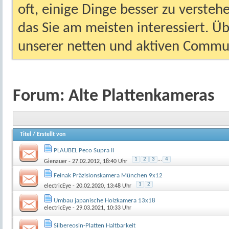
oft, einige Dinge besser zu versteh
das Sie am meisten interessiert. Ü
unserer netten und aktiven Commun
Forum:
Alte Plattenkameras
Titel
/
Erstellt von
PLAUBEL Peco Supra II
1
2
3
...
4
Gienauer
- 27.02.2012, 18:40 Uhr
Feinak Präzisionskamera München 9x12
1
2
electricEye
- 20.02.2020, 13:48 Uhr
Umbau japanische Holzkamera 13x18
electricEye
- 29.03.2021, 10:33 Uhr
Silbereosin-Platten Haltbarkeit