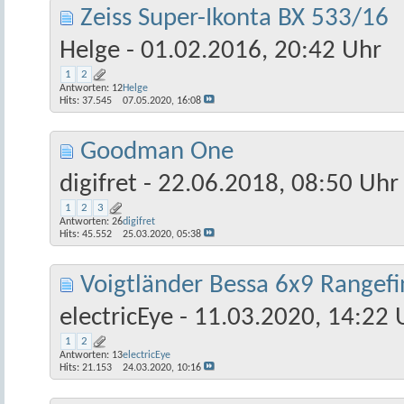
Zeiss Super-Ikonta BX 533/16
Helge
- 01.02.2016, 20:42 Uhr
1
2
Antworten:
12
Helge
Hits: 37.545
07.05.2020,
16:08
Goodman One
digifret
- 22.06.2018, 08:50 Uhr
1
2
3
Antworten:
26
digifret
Hits: 45.552
25.03.2020,
05:38
Voigtländer Bessa 6x9 Rangefi
electricEye
- 11.03.2020, 14:22 
1
2
Antworten:
13
electricEye
Hits: 21.153
24.03.2020,
10:16