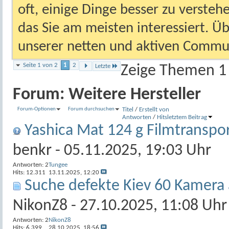
oft, einige Dinge besser zu versteh
das Sie am meisten interessiert. Ü
unserer netten und aktiven Commun
Seite 1 von 2
1
2
Letzte
Zeige Themen 1 
Forum:
Weitere Hersteller
Forum-Optionen
Forum durchsuchen
Titel
/
Erstellt von
Antworten
/
Hits
letztem Beitrag
Yashica Mat 124 g Filmtranspo
benkr
- 05.11.2025, 19:03 Uhr
Antworten:
2
Tungee
Hits: 12.311
13.11.2025,
12:20
Suche defekte Kiev 60 Kamera a
NikonZ8
- 27.10.2025, 11:08 Uhr
Antworten:
2
NikonZ8
Hits: 6.399
28.10.2025,
18:56