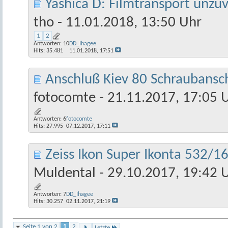
Yashica D: Filmtransport unzu
tho
- 11.01.2018, 13:50 Uhr
1
2
Antworten:
10
DD_Ihagee
Hits: 35.481
11.01.2018,
17:51
Anschluß Kiev 80 Schraubansc
fotocomte
- 21.11.2017, 17:05 
Antworten:
6
fotocomte
Hits: 27.995
07.12.2017,
17:11
Zeiss Ikon Super Ikonta 532/1
Muldental
- 29.10.2017, 19:42 
Antworten:
7
DD_Ihagee
Hits: 30.257
02.11.2017,
21:19
Seite 1 von 2
1
2
Letzte