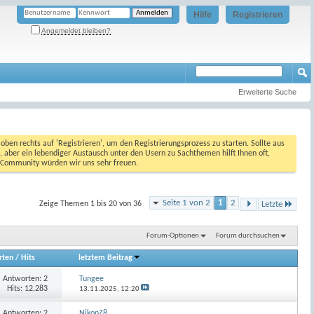
Hilfe
Registrieren
Angemeldet bleiben?
Erweiterte Suche
oben rechts auf 'Registrieren', um den Registrierungsprozess zu starten. Sollte aus
, aber ein lebendiger Austausch unter den Usern zu Sachthemen hilft Ihnen oft,
en Community würden wir uns sehr freuen.
Seite 1 von 2
1
2
Zeige Themen 1 bis 20 von 36
Letzte
Forum-Optionen
Forum durchsuchen
rten
/
Hits
letztem Beitrag
Antworten:
2
Tungee
Hits: 12.283
13.11.2025,
12:20
Antworten:
2
NikonZ8