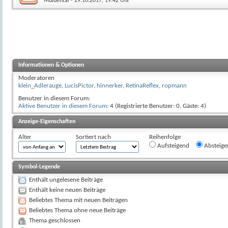
Muldental
- 29.10.2017, 19:42 Uhr
Informationen & Optionen
Moderatoren
klein_Adlerauge
,
LucisPictor
,
hinnerker
,
RetinaReflex
,
ropmann
Benutzer in diesem Forum:
Aktive Benutzer in diesem Forum
: 4 (Registrierte Benutzer: 0, Gäste: 4)
Anzeige-Eigenschaften
Alter
Sortiert nach
Reihenfolge
Aufsteigend
Absteige
Symbol-Legende
Enthält ungelesene Beiträge
Enthält keine neuen Beiträge
Beliebtes Thema mit neuen Beiträgen
Beliebtes Thema ohne neue Beiträge
Thema geschlossen