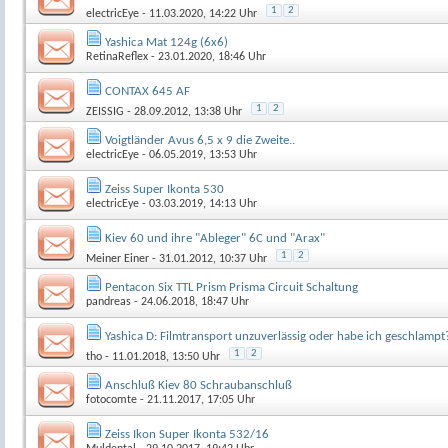
1
2
electricEye
- 11.03.2020, 14:22 Uhr
Yashica Mat 124g (6x6)
RetinaReflex
- 23.01.2020, 18:46 Uhr
CONTAX 645 AF
1
2
ZEISSIG
- 28.09.2012, 13:38 Uhr
Voigtländer Avus 6,5 x 9 die Zweite..
electricEye
- 06.05.2019, 13:53 Uhr
Zeiss Super Ikonta 530
electricEye
- 03.03.2019, 14:13 Uhr
Kiev 60 und ihre "Ableger" 6C und "Arax"
1
2
Meiner Einer
- 31.01.2012, 10:37 Uhr
Pentacon Six TTL Prism Prisma Circuit Schaltung
pandreas
- 24.06.2018, 18:47 Uhr
Yashica D: Filmtransport unzuverlässig oder habe ich geschlampt
1
2
tho
- 11.01.2018, 13:50 Uhr
Anschluß Kiev 80 Schraubanschluß
fotocomte
- 21.11.2017, 17:05 Uhr
Zeiss Ikon Super Ikonta 532/16