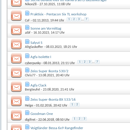
Suche defekte Kiev 60 Kamera als Ersatzteileträger
NikonZ8
- 27.10.2025, 11:08 Uhr
Praktisix - Pentacon Six TL workshop
1
2
3
...
7
CsF
- 02.11.2013, 19:44 Uhr
Sonne am Vormittag
aibf
- 16.10.2023, 14:17 Uhr
Salyut S
Altglaskoffer
- 08.03.2023, 18:25 Uhr
Agfa Isolette I
1
2
3
...
7
cyberpunky
- 08.01.2013, 21:11 Uhr
Zeiss Super Ikonta 530/2
Chris77
- 13.08.2021, 20:40 Uhr
Agfa Clack
Bergteufel
- 23.08.2020, 21:41 Uhr
Zeiss Super-Ikonta BX 533/16
1
2
Helge
- 01.02.2016, 20:42 Uhr
Goodman One
1
2
3
digifret
- 22.06.2018, 08:50 Uhr
Voigtländer Bessa 6x9 Rangefinder