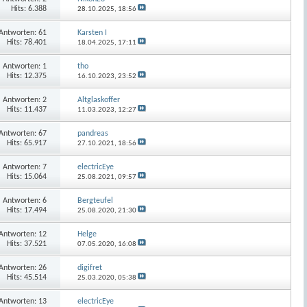
Hits: 6.388
28.10.2025,
18:56
Antworten:
61
Karsten I
Hits: 78.401
18.04.2025,
17:11
Antworten:
1
tho
Hits: 12.375
16.10.2023,
23:52
Antworten:
2
Altglaskoffer
Hits: 11.437
11.03.2023,
12:27
Antworten:
67
pandreas
Hits: 65.917
27.10.2021,
18:56
Antworten:
7
electricEye
Hits: 15.064
25.08.2021,
09:57
Antworten:
6
Bergteufel
Hits: 17.494
25.08.2020,
21:30
Antworten:
12
Helge
Hits: 37.521
07.05.2020,
16:08
Antworten:
26
digifret
Hits: 45.514
25.03.2020,
05:38
Antworten:
13
electricEye