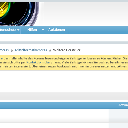
tenschutz
Hilfen
Auktionen
ameras
Mittelformatkameras
Weitere Hersteller
eren
, um alle Inhalte des Forums lesen und eigene Beiträge verfassen zu können. Klicken Sie 
 sie sich bitte per
Kontaktformular
an uns. Viele Beiträge können Sie auch so bereits lesen
am meisten interessiert. Über einen regen Austausch mit Ihnen in unserer netten und aktiv
Antwo