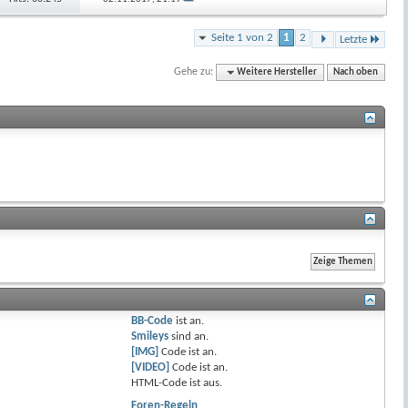
Seite 1 von 2
1
2
Letzte
Gehe zu:
Weitere Hersteller
Nach oben
BB-Code
ist
an
.
Smileys
sind
an
.
[IMG]
Code ist
an
.
[VIDEO]
Code ist
an
.
HTML-Code ist
aus
.
Foren-Regeln