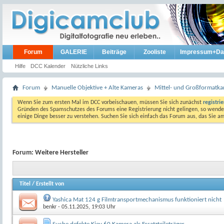
Forum
GALERIE
Beiträge
Zooliste
Impressum+Da
Hilfe
DCC Kalender
Nützliche Links
Forum
Manuelle Objektive + Alte Kameras
Mittel- und Großformatk
Wenn Sie zum ersten Mal im DCC vorbeischauen, müssen Sie sich zunächst
registri
Gründen des Spamschutzes des Forums eine Registrierung nicht gelingen, so wenden
einige Dinge besser zu verstehen. Suchen Sie sich einfach das Forum aus, das Sie 
Forum:
Weitere Hersteller
Titel
/
Erstellt von
Yashica Mat 124 g Filmtransportmechanismus funktioniert nicht
benkr
- 05.11.2025, 19:03 Uhr