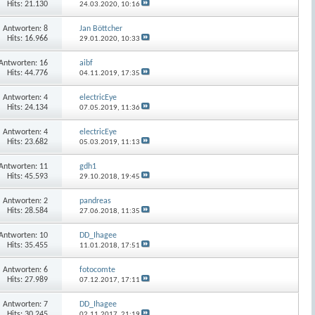
Hits: 21.130
24.03.2020,
10:16
Antworten:
8
Jan Böttcher
Hits: 16.966
29.01.2020,
10:33
Antworten:
16
aibf
Hits: 44.776
04.11.2019,
17:35
Antworten:
4
electricEye
Hits: 24.134
07.05.2019,
11:36
Antworten:
4
electricEye
Hits: 23.682
05.03.2019,
11:13
Antworten:
11
gdh1
Hits: 45.593
29.10.2018,
19:45
Antworten:
2
pandreas
Hits: 28.584
27.06.2018,
11:35
Antworten:
10
DD_Ihagee
Hits: 35.455
11.01.2018,
17:51
Antworten:
6
fotocomte
Hits: 27.989
07.12.2017,
17:11
Antworten:
7
DD_Ihagee
Hits: 30.245
02.11.2017,
21:19