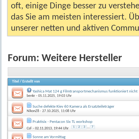
oft, einige Dinge besser zu versteh
das Sie am meisten interessiert. Ü
unserer netten und aktiven Commun
Forum:
Weitere Hersteller
Titel
/
Erstellt von
Yashica Mat 124 g Filmtransportmechanismus funktioniert nicht
benkr
- 05.11.2025, 19:03 Uhr
Suche defekte Kiev 60 Kamera als Ersatzteileträger
NikonZ8
- 27.10.2025, 11:08 Uhr
Praktisix - Pentacon Six TL workshop
1
2
3
...
7
CsF
- 02.11.2013, 19:44 Uhr
Sonne am Vormittag