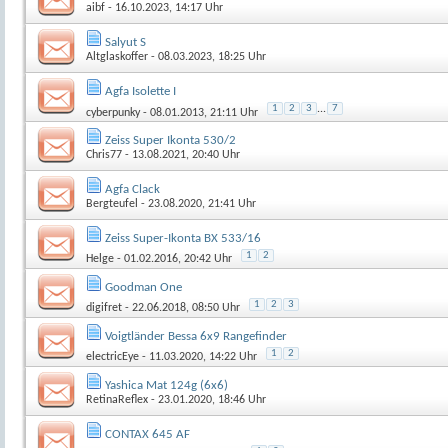
aibf
- 16.10.2023, 14:17 Uhr
Salyut S
Altglaskoffer
- 08.03.2023, 18:25 Uhr
Agfa Isolette I
1
2
3
...
7
cyberpunky
- 08.01.2013, 21:11 Uhr
Zeiss Super Ikonta 530/2
Chris77
- 13.08.2021, 20:40 Uhr
Agfa Clack
Bergteufel
- 23.08.2020, 21:41 Uhr
Zeiss Super-Ikonta BX 533/16
1
2
Helge
- 01.02.2016, 20:42 Uhr
Goodman One
1
2
3
digifret
- 22.06.2018, 08:50 Uhr
Voigtländer Bessa 6x9 Rangefinder
1
2
electricEye
- 11.03.2020, 14:22 Uhr
Yashica Mat 124g (6x6)
RetinaReflex
- 23.01.2020, 18:46 Uhr
CONTAX 645 AF