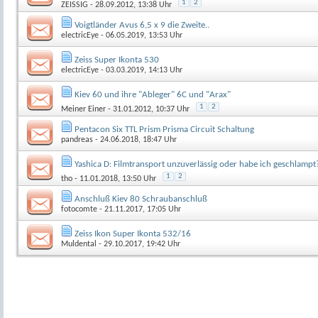
1
2
ZEISSIG
- 28.09.2012, 13:38 Uhr
Voigtländer Avus 6,5 x 9 die Zweite..
electricEye
- 06.05.2019, 13:53 Uhr
Zeiss Super Ikonta 530
electricEye
- 03.03.2019, 14:13 Uhr
Kiev 60 und ihre "Ableger" 6C und "Arax"
1
2
Meiner Einer
- 31.01.2012, 10:37 Uhr
Pentacon Six TTL Prism Prisma Circuit Schaltung
pandreas
- 24.06.2018, 18:47 Uhr
Yashica D: Filmtransport unzuverlässig oder habe ich geschlampt
1
2
tho
- 11.01.2018, 13:50 Uhr
Anschluß Kiev 80 Schraubanschluß
fotocomte
- 21.11.2017, 17:05 Uhr
Zeiss Ikon Super Ikonta 532/16
Muldental
- 29.10.2017, 19:42 Uhr