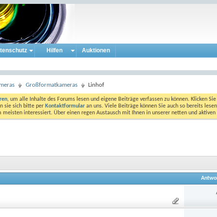
tenschutz
Hilfen
Auktionen
ameras
Großformatkameras
Linhof
eren
, um alle Inhalte des Forums lesen und eigene Beiträge verfassen zu können. Klicken Sie 
 sie sich bitte per
Kontaktformular
an uns. Viele Beiträge können Sie auch so bereits lesen
am meisten interessiert. Über einen regen Austausch mit Ihnen in unserer netten und aktiv
Antwo