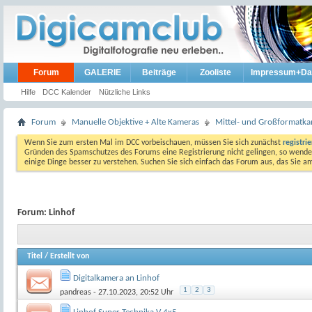
Forum
GALERIE
Beiträge
Zooliste
Impressum+Da
Hilfe
DCC Kalender
Nützliche Links
Forum
Manuelle Objektive + Alte Kameras
Mittel- und Großformatk
Wenn Sie zum ersten Mal im DCC vorbeischauen, müssen Sie sich zunächst
registri
Gründen des Spamschutzes des Forums eine Registrierung nicht gelingen, so wenden
einige Dinge besser zu verstehen. Suchen Sie sich einfach das Forum aus, das Sie 
Forum:
Linhof
Titel
/
Erstellt von
Digitalkamera an Linhof
1
2
3
pandreas
- 27.10.2023, 20:52 Uhr