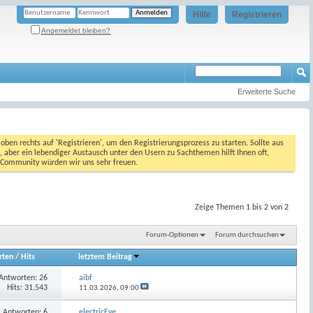
Hilfe
Registrieren
Angemeldet bleiben?
Erweiterte Suche
oben rechts auf 'Registrieren', um den Registrierungsprozess zu starten. Sollte aus
, aber ein lebendiger Austausch unter den Usern zu Sachthemen hilft Ihnen oft,
en Community würden wir uns sehr freuen.
Zeige Themen 1 bis 2 von 2
Forum-Optionen
Forum durchsuchen
rten
/
Hits
letztem Beitrag
Antworten:
26
aibf
Hits: 31.543
11.03.2026,
09:00
Antworten:
6
electricEye