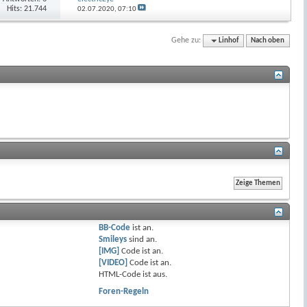
Hits: 21.744
02.07.2020,
07:10
Gehe zu:
Linhof
Nach oben
BB-Code
ist
an
.
Smileys
sind
an
.
[IMG]
Code ist
an
.
[VIDEO]
Code ist
an
.
HTML-Code ist
aus
.
Foren-Regeln