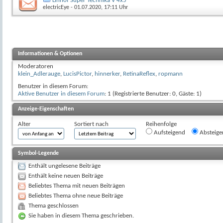
Linhof Super Technika V 4x5
electricEye
- 01.07.2020, 17:11 Uhr
Informationen & Optionen
Moderatoren
klein_Adlerauge
,
LucisPictor
,
hinnerker
,
RetinaReflex
,
ropmann
Benutzer in diesem Forum:
Aktive Benutzer in diesem Forum
: 1 (Registrierte Benutzer: 0, Gäste: 1)
Anzeige-Eigenschaften
Alter
Sortiert nach
Reihenfolge
Aufsteigend
Absteige
Symbol-Legende
Enthält ungelesene Beiträge
Enthält keine neuen Beiträge
Beliebtes Thema mit neuen Beiträgen
Beliebtes Thema ohne neue Beiträge
Thema geschlossen
Sie haben in diesem Thema geschrieben.