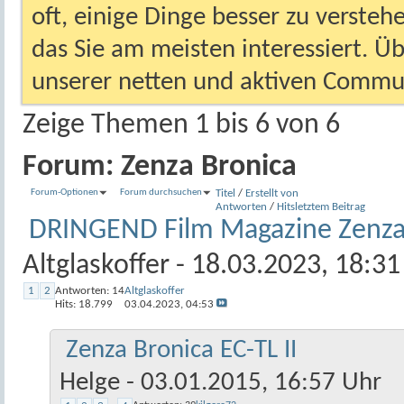
oft, einige Dinge besser zu versteh
das Sie am meisten interessiert. Ü
unserer netten und aktiven Commun
Zeige Themen 1 bis 6 von 6
Forum:
Zenza Bronica
Forum-Optionen
Forum durchsuchen
Titel
/
Erstellt von
Antworten
/
Hits
letztem Beitrag
DRINGEND Film Magazine Zenza
Altglaskoffer
- 18.03.2023, 18:31
1
2
Antworten:
14
Altglaskoffer
Hits: 18.799
03.04.2023,
04:53
Zenza Bronica EC-TL II
Helge
- 03.01.2015, 16:57 Uhr