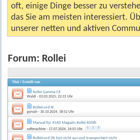
oft, einige Dinge besser zu versteh
das Sie am meisten interessiert. Ü
unserer netten und aktiven Commun
Forum:
Rollei
Titel
/
Erstellt von
Rollei Gamma C6
Waldi
- 03.03.2025, 22:31 Uhr
Rolleicord III
gorvah
- 30.10.2024, 18:52 Uhr
Manual für 4560 Magazin Rollei 6008i
1
2
3
softmachine
- 17.07.2024, 14:55 Uhr
Rolleicord Vb löst nicht aus und transportiert nicht