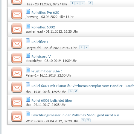
1
2
3
...
6
Hias
- 28.11.2022, 09:27 Uhr
Rolleiflex Typ 620
joeweng
- 03.04.2022, 18:41 Uhr
Rolleiflex 6002
spoilerhead
- 01.11.2012, 16:25 Uhr
Rolleiflex T
1
2
Bergteufel
- 22.06.2020, 21:42 Uhr
Rolleicord V
electricEye
- 03.10.2019, 11:39 Uhr
Frust mit der SL66 !
Peter-1
- 16.11.2018, 22:50 Uhr
Rollei 6001 mit Planar 80 Vitrinenexeemplar vom Händler - kauf
1
2
tho
- 15.01.2018, 12:26 Uhr
Rollei 6006 belichtet über
tho
- 29.11.2017, 21:38 Uhr
Belichtungsmesser in der Rolleiflex SL66E geht nicht aus
1
2
W123-Paris
- 24.04.2012, 07:23 Uhr