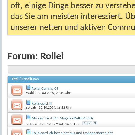
oft, einige Dinge besser zu versteh
das Sie am meisten interessiert. Ü
unserer netten und aktiven Commun
Forum:
Rollei
Titel
/
Erstellt von
Rollei Gamma C6
Waldi
- 03.03.2025, 22:31 Uhr
Rolleicord III
gorvah
- 30.10.2024, 18:52 Uhr
Manual für 4560 Magazin Rollei 6008i
1
2
3
softmachine
- 17.07.2024, 14:55 Uhr
Rolleicord Vb löst nicht aus und transportiert nicht