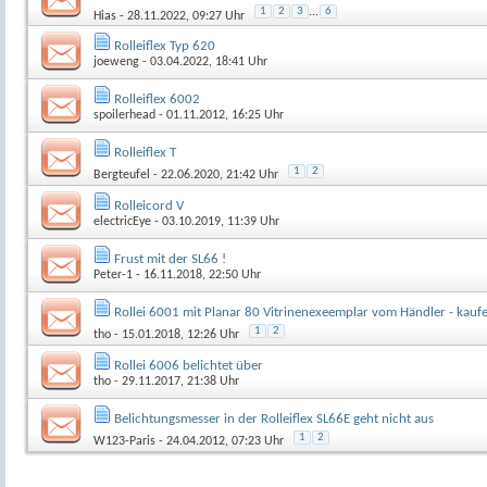
1
2
3
...
6
Hias
- 28.11.2022, 09:27 Uhr
Rolleiflex Typ 620
joeweng
- 03.04.2022, 18:41 Uhr
Rolleiflex 6002
spoilerhead
- 01.11.2012, 16:25 Uhr
Rolleiflex T
1
2
Bergteufel
- 22.06.2020, 21:42 Uhr
Rolleicord V
electricEye
- 03.10.2019, 11:39 Uhr
Frust mit der SL66 !
Peter-1
- 16.11.2018, 22:50 Uhr
Rollei 6001 mit Planar 80 Vitrinenexeemplar vom Händler - kauf
1
2
tho
- 15.01.2018, 12:26 Uhr
Rollei 6006 belichtet über
tho
- 29.11.2017, 21:38 Uhr
Belichtungsmesser in der Rolleiflex SL66E geht nicht aus
1
2
W123-Paris
- 24.04.2012, 07:23 Uhr