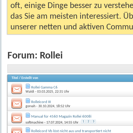
oft, einige Dinge besser zu versteh
das Sie am meisten interessiert. Ü
unserer netten und aktiven Commun
Forum:
Rollei
Titel
/
Erstellt von
Rollei Gamma C6
Waldi
- 03.03.2025, 22:31 Uhr
Rolleicord III
gorvah
- 30.10.2024, 18:52 Uhr
Manual für 4560 Magazin Rollei 6008i
1
2
3
softmachine
- 17.07.2024, 14:55 Uhr
Rolleicord Vb löst nicht aus und transportiert nicht