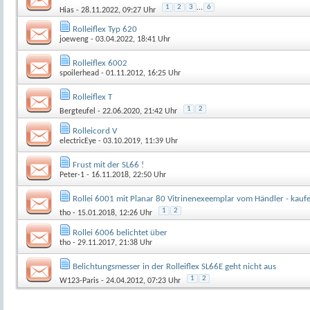
1
2
3
...
6
Hias
- 28.11.2022, 09:27 Uhr
Rolleiflex Typ 620
joeweng
- 03.04.2022, 18:41 Uhr
Rolleiflex 6002
spoilerhead
- 01.11.2012, 16:25 Uhr
Rolleiflex T
1
2
Bergteufel
- 22.06.2020, 21:42 Uhr
Rolleicord V
electricEye
- 03.10.2019, 11:39 Uhr
Frust mit der SL66 !
Peter-1
- 16.11.2018, 22:50 Uhr
Rollei 6001 mit Planar 80 Vitrinenexeemplar vom Händler - kauf
1
2
tho
- 15.01.2018, 12:26 Uhr
Rollei 6006 belichtet über
tho
- 29.11.2017, 21:38 Uhr
Belichtungsmesser in der Rolleiflex SL66E geht nicht aus
1
2
W123-Paris
- 24.04.2012, 07:23 Uhr