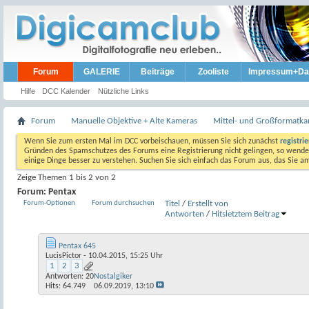
Forum
GALERIE
Beiträge
Zooliste
Impressum+Da
Hilfe
DCC Kalender
Nützliche Links
Forum
Manuelle Objektive + Alte Kameras
Mittel- und Großformatk
Wenn Sie zum ersten Mal im DCC vorbeischauen, müssen Sie sich zunächst
registri
Gründen des Spamschutzes des Forums eine Registrierung nicht gelingen, so wenden
einige Dinge besser zu verstehen. Suchen Sie sich einfach das Forum aus, das Sie 
Zeige Themen 1 bis 2 von 2
Forum:
Pentax
Forum-Optionen
Forum durchsuchen
Titel
/
Erstellt von
Antworten
/
Hits
letztem Beitrag
Pentax 645
LucisPictor
- 10.04.2015, 15:25 Uhr
1
2
3
Antworten:
20
Nostalgiker
Hits: 64.749
06.09.2019,
13:10