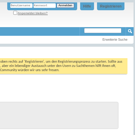
Hilfe
Registrieren
Angemeldet bleiben?
Erweiterte Suche
oben rechts auf 'Registrieren', um den Registrierungsprozess zu starten. Sollte aus
, aber ein lebendiger Austausch unter den Usern zu Sachthemen hilft Ihnen oft,
en Community würden wir uns sehr freuen.