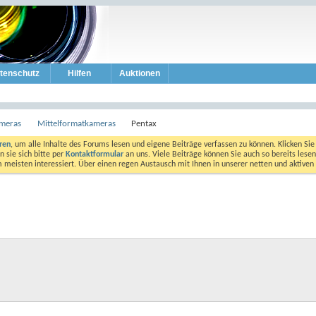
tenschutz
Hilfen
Auktionen
ameras
Mittelformatkameras
Pentax
eren
, um alle Inhalte des Forums lesen und eigene Beiträge verfassen zu können. Klicken Sie 
 sie sich bitte per
Kontaktformular
an uns. Viele Beiträge können Sie auch so bereits lesen
am meisten interessiert. Über einen regen Austausch mit Ihnen in unserer netten und aktiv