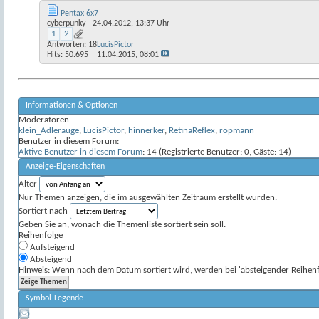
Pentax 6x7
cyberpunky
- 24.04.2012, 13:37 Uhr
1
2
Antworten:
18
LucisPictor
Hits: 50.695
11.04.2015,
08:01
Informationen & Optionen
Moderatoren
klein_Adlerauge
,
LucisPictor
,
hinnerker
,
RetinaReflex
,
ropmann
Benutzer in diesem Forum:
Aktive Benutzer in diesem Forum
: 14 (Registrierte Benutzer: 0, Gäste: 14)
Anzeige-Eigenschaften
Alter
Nur Themen anzeigen, die im ausgewählten Zeitraum erstellt wurden.
Sortiert nach
Geben Sie an, wonach die Themenliste sortiert sein soll.
Reihenfolge
Aufsteigend
Absteigend
Hinweis: Wenn nach dem Datum sortiert wird, werden bei 'absteigender Reihenfo
Symbol-Legende