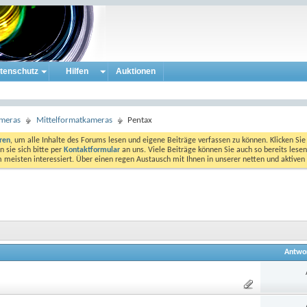
tenschutz
Hilfen
Auktionen
ameras
Mittelformatkameras
Pentax
eren
, um alle Inhalte des Forums lesen und eigene Beiträge verfassen zu können. Klicken Sie 
 sie sich bitte per
Kontaktformular
an uns. Viele Beiträge können Sie auch so bereits lesen
am meisten interessiert. Über einen regen Austausch mit Ihnen in unserer netten und aktiv
Antwo