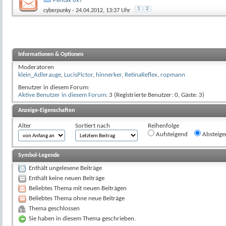
Pentax 6x7
1
2
cyberpunky
- 24.04.2012, 13:37 Uhr
Informationen & Optionen
Moderatoren
klein_Adlerauge
,
LucisPictor
,
hinnerker
,
RetinaReflex
,
ropmann
Benutzer in diesem Forum:
Aktive Benutzer in diesem Forum
: 3 (Registrierte Benutzer: 0, Gäste: 3)
Anzeige-Eigenschaften
Alter
Sortiert nach
Reihenfolge
Aufsteigend
Absteige
Symbol-Legende
Enthält ungelesene Beiträge
Enthält keine neuen Beiträge
Beliebtes Thema mit neuen Beiträgen
Beliebtes Thema ohne neue Beiträge
Thema geschlossen
Sie haben in diesem Thema geschrieben.