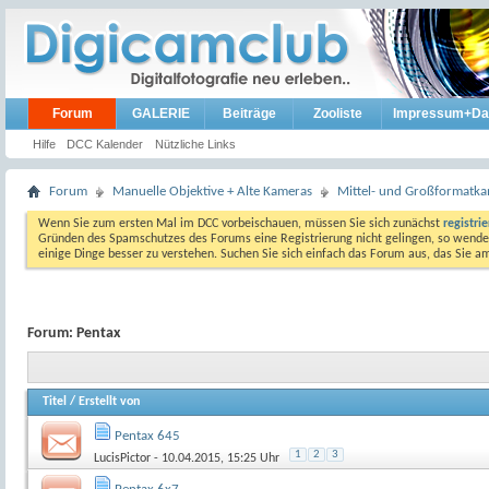
Forum
GALERIE
Beiträge
Zooliste
Impressum+Da
Hilfe
DCC Kalender
Nützliche Links
Forum
Manuelle Objektive + Alte Kameras
Mittel- und Großformatk
Wenn Sie zum ersten Mal im DCC vorbeischauen, müssen Sie sich zunächst
registri
Gründen des Spamschutzes des Forums eine Registrierung nicht gelingen, so wenden
einige Dinge besser zu verstehen. Suchen Sie sich einfach das Forum aus, das Sie 
Forum:
Pentax
Titel
/
Erstellt von
Pentax 645
1
2
3
LucisPictor
- 10.04.2015, 15:25 Uhr