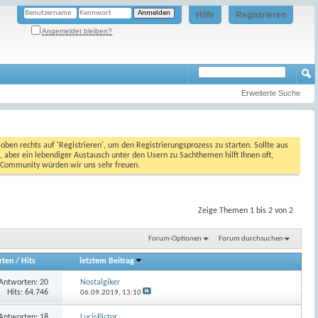
Hilfe
Registrieren
Angemeldet bleiben?
Erweiterte Suche
oben rechts auf 'Registrieren', um den Registrierungsprozess zu starten. Sollte aus
, aber ein lebendiger Austausch unter den Usern zu Sachthemen hilft Ihnen oft,
en Community würden wir uns sehr freuen.
Zeige Themen 1 bis 2 von 2
Forum-Optionen
Forum durchsuchen
rten
/
Hits
letztem Beitrag
Antworten:
20
Nostalgiker
Hits: 64.746
06.09.2019,
13:10
Antworten:
18
LucisPictor