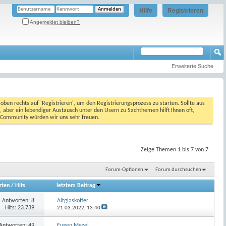
Hilfe
Registrieren
Angemeldet bleiben?
Erweiterte Suche
oben rechts auf 'Registrieren', um den Registrierungsprozess zu starten. Sollte aus
, aber ein lebendiger Austausch unter den Usern zu Sachthemen hilft Ihnen oft,
en Community würden wir uns sehr freuen.
Zeige Themen 1 bis 7 von 7
Forum-Optionen
Forum durchsuchen
rten
/
Hits
letztem Beitrag
Antworten:
8
Altglaskoffer
Hits: 23.739
21.03.2022,
13:40
Antworten:
49
Eugen Mezei