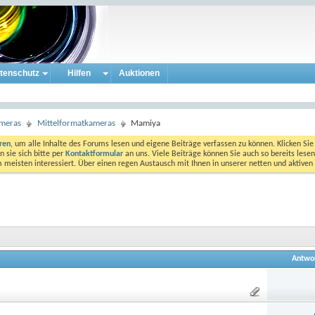
tenschutz
Hilfen
Auktionen
ameras
Mittelformatkameras
Mamiya
eren
, um alle Inhalte des Forums lesen und eigene Beiträge verfassen zu können. Klicken Sie 
 sie sich bitte per
Kontaktformular
an uns. Viele Beiträge können Sie auch so bereits lesen
am meisten interessiert. Über einen regen Austausch mit Ihnen in unserer netten und aktiv
Antwo