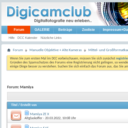
Forum
GALERIE
Beiträge
Zooliste
Impressum+Da
Hilfe
DCC Kalender
Nützliche Links
Forum
Manuelle Objektive + Alte Kameras
Mittel- und Großformatk
Wenn Sie zum ersten Mal im DCC vorbeischauen, müssen Sie sich zunächst
registri
Gründen des Spamschutzes des Forums eine Registrierung nicht gelingen, so wenden
einige Dinge besser zu verstehen. Suchen Sie sich einfach das Forum aus, das Sie 
Forum:
Mamiya
Titel
/
Erstellt von
Mamiya ZE X
Altglaskoffer
- 20.03.2022, 10:08 Uhr