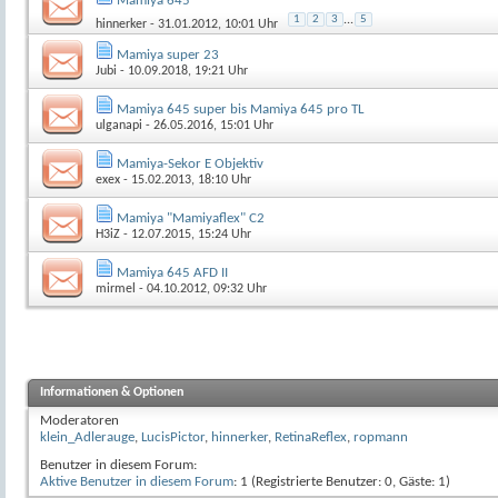
Mamiya 645
1
2
3
...
5
hinnerker
- 31.01.2012, 10:01 Uhr
Mamiya super 23
Jubi
- 10.09.2018, 19:21 Uhr
Mamiya 645 super bis Mamiya 645 pro TL
ulganapi
- 26.05.2016, 15:01 Uhr
Mamiya-Sekor E Objektiv
exex
- 15.02.2013, 18:10 Uhr
Mamiya "Mamiyaflex" C2
H3iZ
- 12.07.2015, 15:24 Uhr
Mamiya 645 AFD II
mirmel
- 04.10.2012, 09:32 Uhr
Informationen & Optionen
Moderatoren
klein_Adlerauge
,
LucisPictor
,
hinnerker
,
RetinaReflex
,
ropmann
Benutzer in diesem Forum:
Aktive Benutzer in diesem Forum
: 1 (Registrierte Benutzer: 0, Gäste: 1)