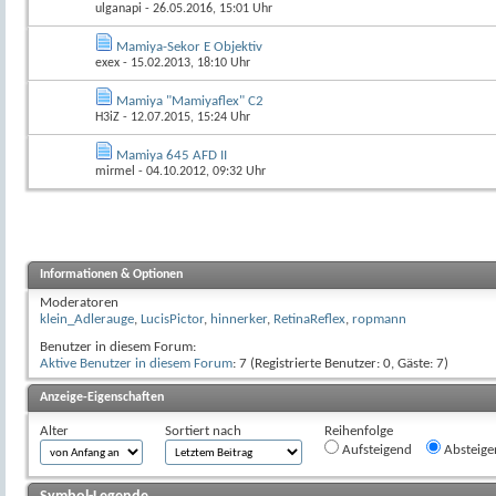
ulganapi
- 26.05.2016, 15:01 Uhr
Mamiya-Sekor E Objektiv
exex
- 15.02.2013, 18:10 Uhr
Mamiya "Mamiyaflex" C2
H3iZ
- 12.07.2015, 15:24 Uhr
Mamiya 645 AFD II
mirmel
- 04.10.2012, 09:32 Uhr
Informationen & Optionen
Moderatoren
klein_Adlerauge
,
LucisPictor
,
hinnerker
,
RetinaReflex
,
ropmann
Benutzer in diesem Forum:
Aktive Benutzer in diesem Forum
: 7 (Registrierte Benutzer: 0, Gäste: 7)
Anzeige-Eigenschaften
Alter
Sortiert nach
Reihenfolge
Aufsteigend
Absteige