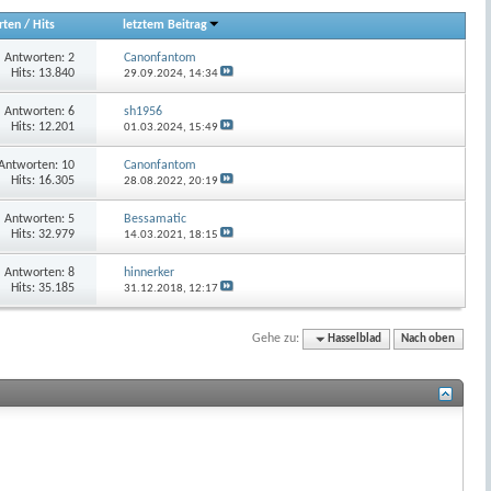
rten
/
Hits
letztem Beitrag
Antworten:
2
Canonfantom
Hits: 13.840
29.09.2024,
14:34
Antworten:
6
sh1956
Hits: 12.201
01.03.2024,
15:49
Antworten:
10
Canonfantom
Hits: 16.305
28.08.2022,
20:19
Antworten:
5
Bessamatic
Hits: 32.979
14.03.2021,
18:15
Antworten:
8
hinnerker
Hits: 35.185
31.12.2018,
12:17
Gehe zu:
Hasselblad
Nach oben