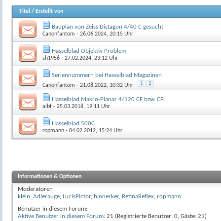
Titel
/
Erstellt von
Bauplan von Zeiss Distagon 4/40 C gesucht
Canonfantom
- 26.06.2024, 20:15 Uhr
Hasselblad Objektiv Problem
sh1956
- 27.02.2024, 23:12 Uhr
Seriennummern bei Hasselblad Magazinen
1
2
Canonfantom
- 21.08.2022, 10:32 Uhr
Hasselblad Makro-Planar 4/120 CF bzw. CFi
aibf
- 25.03.2018, 19:11 Uhr
Hasselblad 500C
ropmann
- 04.02.2012, 15:24 Uhr
Informationen & Optionen
Moderatoren
klein_Adlerauge
,
LucisPictor
,
hinnerker
,
RetinaReflex
,
ropmann
Benutzer in diesem Forum:
Aktive Benutzer in diesem Forum
: 21 (Registrierte Benutzer: 0, Gäste: 21)