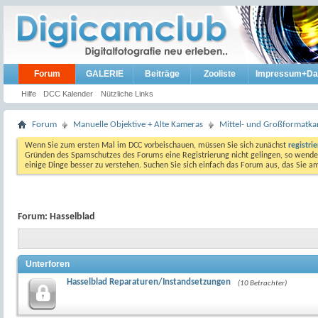
Forum
GALERIE
Beiträge
Zooliste
Impressum+Da
Hilfe
DCC Kalender
Nützliche Links
Forum
Manuelle Objektive + Alte Kameras
Mittel- und Großformatk
Wenn Sie zum ersten Mal im DCC vorbeischauen, müssen Sie sich zunächst
registri
Gründen des Spamschutzes des Forums eine Registrierung nicht gelingen, so wenden
einige Dinge besser zu verstehen. Suchen Sie sich einfach das Forum aus, das Sie 
Forum:
Hasselblad
Unterforen
Hasselblad Reparaturen/Instandsetzungen
(10 Betrachter)