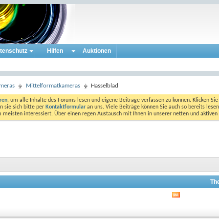
tenschutz
Hilfen
Auktionen
ameras
Mittelformatkameras
Hasselblad
eren
, um alle Inhalte des Forums lesen und eigene Beiträge verfassen zu können. Klicken Sie 
 sie sich bitte per
Kontaktformular
an uns. Viele Beiträge können Sie auch so bereits lesen
am meisten interessiert. Über einen regen Austausch mit Ihnen in unserer netten und aktiv
Th
RSS-
Feed
dieses
Forums