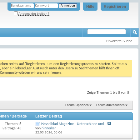
Hilfe
Registrieren
Angemeldet bleiben?
Erweiterte Suche
oben rechts auf 'Registrieren', um den Registrierungsprozess zu starten. Sollte aus
, aber ein lebendiger Austausch unter den Usern zu Sachthemen hilft Ihnen oft,
en Community würden wir uns sehr freuen.
Zeige Themen 1 bis 5 von 5
Forum-Optionen
Forum durchsuchen
emen / Beiträge
Letzter Beitrag
Themen: 6
Hasselblad Magazine - Unterschiede und...
Beiträge: 43
von
hinnerker
22.03.2026,
06:06