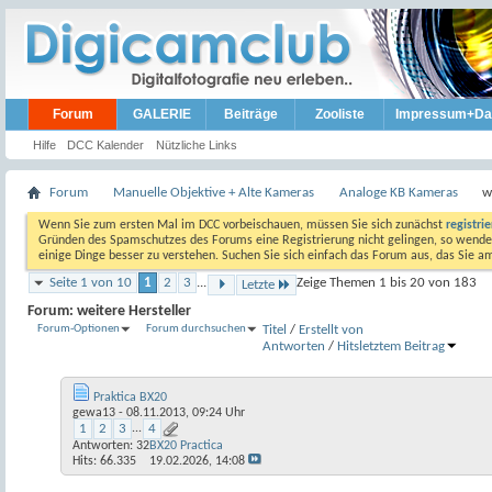
Forum
GALERIE
Beiträge
Zooliste
Impressum+Da
Hilfe
DCC Kalender
Nützliche Links
Forum
Manuelle Objektive + Alte Kameras
Analoge KB Kameras
w
Wenn Sie zum ersten Mal im DCC vorbeischauen, müssen Sie sich zunächst
registri
Gründen des Spamschutzes des Forums eine Registrierung nicht gelingen, so wenden
einige Dinge besser zu verstehen. Suchen Sie sich einfach das Forum aus, das Sie 
Seite 1 von 10
1
2
3
...
Zeige Themen 1 bis 20 von 183
Letzte
Forum:
weitere Hersteller
Forum-Optionen
Forum durchsuchen
Titel
/
Erstellt von
Antworten
/
Hits
letztem Beitrag
Praktica BX20
gewa13
- 08.11.2013, 09:24 Uhr
1
2
3
...
4
Antworten:
32
BX20 Practica
Hits: 66.335
19.02.2026,
14:08