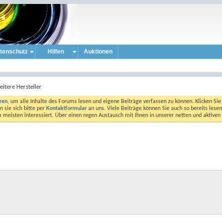
tenschutz
Hilfen
Auktionen
eitere Hersteller
eren
, um alle Inhalte des Forums lesen und eigene Beiträge verfassen zu können. Klicken Sie 
 sie sich bitte per
Kontaktformular
an uns. Viele Beiträge können Sie auch so bereits lesen
am meisten interessiert. Über einen regen Austausch mit Ihnen in unserer netten und aktiv