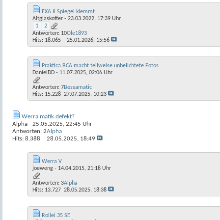
EXA II Spiegel klemmt
Altglaskoffer
- 23.03.2022, 17:39 Uhr
1
2
Antworten:
10
Ole1893
Hits: 18.065
25.01.2026,
15:56
Praktica BCA macht teilweise unbelichtete Fotos
DanielDD
- 11.07.2025, 02:06 Uhr
Antworten:
7
Bessamatic
Hits: 15.228
27.07.2025,
10:23
Werra matik defekt?
Alpha
- 25.05.2025, 22:45 Uhr
Antworten:
2
Alpha
Hits: 8.388
28.05.2025,
18:49
Werra V
joeweng
- 14.04.2015, 21:18 Uhr
Antworten:
3
Alpha
Hits: 13.727
28.05.2025,
18:38
Rollei 35 SE