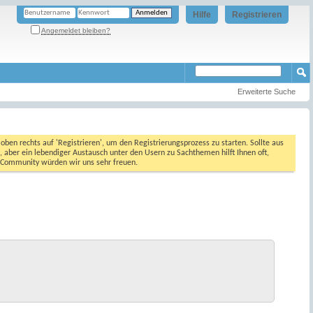
Hilfe
Registrieren
Angemeldet bleiben?
Erweiterte Suche
oben rechts auf 'Registrieren', um den Registrierungsprozess zu starten. Sollte aus
, aber ein lebendiger Austausch unter den Usern zu Sachthemen hilft Ihnen oft,
en Community würden wir uns sehr freuen.