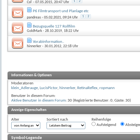
1
2
CsF
- 07.05.2015, 20:47 Uhr
P6 Filmtransport und Planlage etc
1
2
pandreas
- 05.02.2021, 09:24 Uhr
Bezugsquelle 127 Rollfilm
GoldMark
- 28.10.2019, 18:22 Uhr
Vorabinformation..
hinnerker
- 30.01.2012, 22:18 Uhr
Informationen & Optionen
Moderatoren
klein_Adlerauge
,
LucisPictor
,
hinnerker
,
RetinaReflex
,
ropmann
Benutzer in diesem Forum:
Aktive Benutzer in diesem Forum
: 30 (Registrierte Benutzer: 0, Gäste: 30)
Anzeige-Eigenschaften
Alter
Sortiert nach
Reihenfolge
Aufsteigend
Absteige
Symbol-Legende