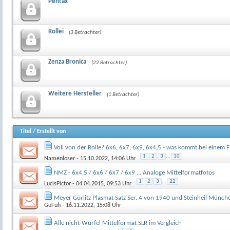
Pentax
Rollei
(3 Betrachter)
Zenza Bronica
(22 Betrachter)
Weitere Hersteller
(1 Betrachter)
Titel
/
Erstellt von
Voll von der Rolle? 6x6, 6x7, 6x9, 6x4,5 - was kommt bei einem F
1
2
3
...
10
Namenloser
- 15.10.2022, 14:06 Uhr
NMZ - 6x4.5 / 6x6 / 6x7 / 6x9 ... Analoge Mittelformatfotos
1
2
3
...
22
LucisPictor
- 04.04.2015, 09:53 Uhr
Meyer Görlitz Plasmat Satz Ser. 4 von 1940 und Steinheil Münc
GuFuh
- 16.11.2022, 15:08 Uhr
Alle nicht-Würfel Mittelformat SLR im Vergleich