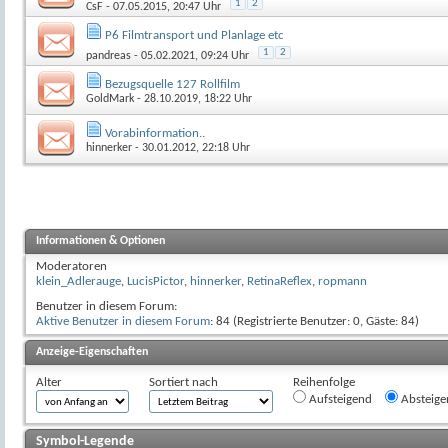
1
2
CsF
- 07.05.2015, 20:47 Uhr
P6 Filmtransport und Planlage etc
1
2
pandreas
- 05.02.2021, 09:24 Uhr
Bezugsquelle 127 Rollfilm
GoldMark
- 28.10.2019, 18:22 Uhr
Vorabinformation..
hinnerker
- 30.01.2012, 22:18 Uhr
Informationen & Optionen
Moderatoren
klein_Adlerauge
,
LucisPictor
,
hinnerker
,
RetinaReflex
,
ropmann
Benutzer in diesem Forum:
Aktive Benutzer in diesem Forum
: 84 (Registrierte Benutzer: 0, Gäste: 84)
Anzeige-Eigenschaften
Alter
Sortiert nach
Reihenfolge
Aufsteigend
Absteige
Symbol-Legende