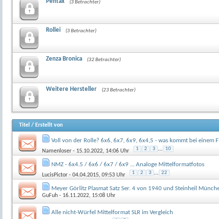
Pentax
(3 Betrachter)
Rollei
(3 Betrachter)
Zenza Bronica
(32 Betrachter)
Weitere Hersteller
(23 Betrachter)
Titel
/
Erstellt von
Voll von der Rolle? 6x6, 6x7, 6x9, 6x4,5 - was kommt bei einem F
1
2
3
...
10
Namenloser
- 15.10.2022, 14:06 Uhr
NMZ - 6x4.5 / 6x6 / 6x7 / 6x9 ... Analoge Mittelformatfotos
1
2
3
...
22
LucisPictor
- 04.04.2015, 09:53 Uhr
Meyer Görlitz Plasmat Satz Ser. 4 von 1940 und Steinheil Münc
GuFuh
- 16.11.2022, 15:08 Uhr
Alle nicht-Würfel Mittelformat SLR im Vergleich