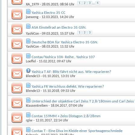
1
2
3
...
4
XA_1979
- 28.05.2023, 08:56 Uhr
Yashica Electro 35 CC
joeweng
- 12.03.2023, 14:24 Uhr
ASA Einstellrad an Electro 35 GSN.
1
2
3
YashiCon
- 09.03.2023, 15:37 Uhr
Deutsche BDA für Yashica Electro 35 GSN.
YashiCon
- 08.03.2023, 11:32 Uhr
Contax/Yashica 10X- Reihe.. Yashica 107
Loeffel
- 15.02.2012, 09:47 Uhr
Yashica T AF: Blitz fährt nicht aus. Wie reparieren?
Blende13
- 01.10.2021, 13:31 Uhr
Yashica FR Verschluss defekt. Wie reparieren?
Blende13
- 15.10.2018, 09:33 Uhr
Unterschied der objektive Carl Zeiss T 2,8/180mm und Carl Zeis
klausentreiben
- 18.04.2017, 07:04 Uhr
Contax 159MM + Zeiss Distagon 2.8/28mm
rgiw
- 12.01.2017, 22:14 Uhr
Contax T - Eine Diva im Kleide einer Sportwagenschmiede