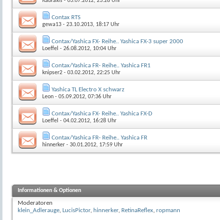
Kabraxis
- 03.07.2012, 23:28 Uhr
Contax RTS
gewa13
- 23.10.2013, 18:17 Uhr
Contax/Yashica FX- Reihe.. Yashica FX-3 super 2000
Loeffel
- 26.08.2012, 10:04 Uhr
Contax/Yashica FR- Reihe.. Yashica FR1
knipser2
- 03.02.2012, 22:25 Uhr
Yashica TL Electro X schwarz
Leon
- 05.09.2012, 07:36 Uhr
Contax/Yashica FX- Reihe.. Yashica FX-D
Loeffel
- 04.02.2012, 16:28 Uhr
Contax/Yashica FR- Reihe.. Yashica FR
hinnerker
- 30.01.2012, 17:59 Uhr
Informationen & Optionen
Moderatoren
klein_Adlerauge
,
LucisPictor
,
hinnerker
,
RetinaReflex
,
ropmann