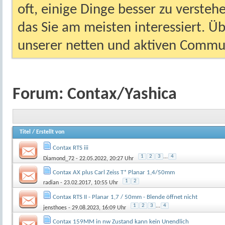
oft, einige Dinge besser zu versteh
das Sie am meisten interessiert. Ü
unserer netten und aktiven Commun
Forum:
Contax/Yashica
Titel
/
Erstellt von
Contax RTS iii
1
2
3
...
4
Diamond_72
- 22.05.2022, 20:27 Uhr
Contax AX plus Carl Zeiss T* Planar 1,4/50mm
1
2
radian
- 23.02.2017, 10:55 Uhr
Contax RTS II - Planar 1,7 / 50mm - Blende öffnet nicht
1
2
3
...
4
jensthoes
- 29.08.2023, 16:09 Uhr
Contax 159MM in nw Zustand kann kein Unendlich