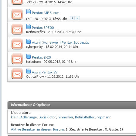
Joke72
- 29.01.2016, 14:42 Uhr
Pentax ME Super
1
2
CsF
- 20.10.2013, 18:55 Uhr
Pentax SP500
RetinaReflex
- 21.07.2014, 17:34 Uhr
Asahi (Honeywell) Pentax Spotmatic
cyberpunky
- 18.02.2014, 20:41 Uhr
Pentax Z-20
turbofoen
- 09.05.2012, 02:49 Uhr
Asahi Pentax SV
OpticalFlow
- 11.02.2012, 11:51 Uhr
Informationen & Optionen
Moderatoren
klein_Adlerauge
,
LucisPictor
,
hinnerker
,
RetinaReflex
,
ropmann
Benutzer in diesem Forum:
Aktive Benutzer in diesem Forum
: 1 (Registrierte Benutzer: 0, Gäste: 1)