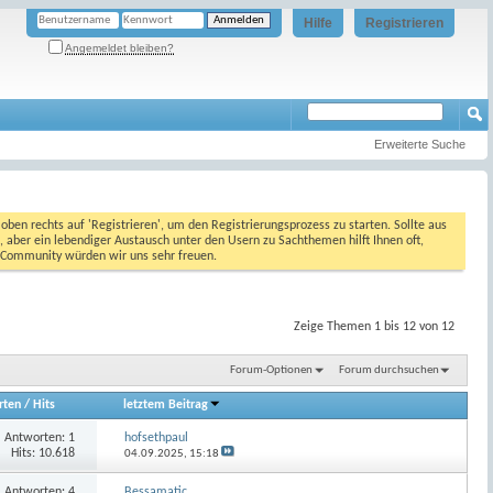
Hilfe
Registrieren
Angemeldet bleiben?
Erweiterte Suche
oben rechts auf 'Registrieren', um den Registrierungsprozess zu starten. Sollte aus
, aber ein lebendiger Austausch unter den Usern zu Sachthemen hilft Ihnen oft,
en Community würden wir uns sehr freuen.
Zeige Themen 1 bis 12 von 12
Forum-Optionen
Forum durchsuchen
rten
/
Hits
letztem Beitrag
Antworten:
1
hofsethpaul
Hits: 10.618
04.09.2025,
15:18
Antworten:
4
Bessamatic