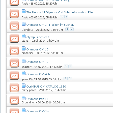
Olympus XA - Tipps zum Einstieg?
Ando
- 15.02.2022, 15:20 Uhr
The Unofficial Olympus OM Sales Information File
1
2
Ando
- 05.02.2023, 08:46 Uhr
Olympus OM 1 - Flecken im Sucher.
1
2
Blende13
- 20.08.2022, 14:34 Uhr
olympus pen ee2
stangl
- 22.08.2014, 16:29 Uhr
Olympus OM 10
hinnerker
- 30.01.2012, 18:50 Uhr
Olympus OM - 2
1
2
knipser2
- 01.02.2012, 17:13 Uhr
Olympus OM-4 Ti
1
2
gewa13
- 21.10.2013, 22:51 Uhr
OLYMPUS OM KATALOG 1980
crazy-photo
- 29.03.2017, 01:47 Uhr
Olympus Pen FT
Groundhog
- 20.06.2016, 20:34 Uhr
Olympus OM-1n