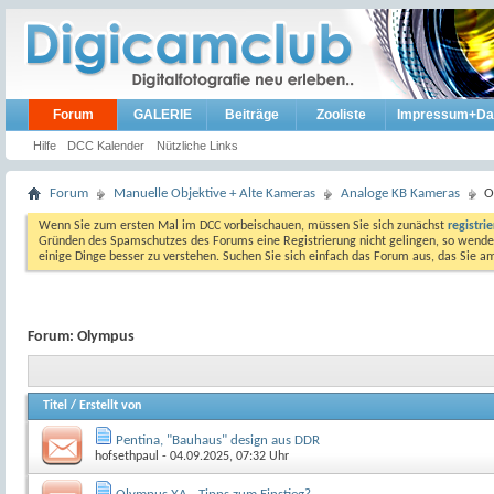
Forum
GALERIE
Beiträge
Zooliste
Impressum+Da
Hilfe
DCC Kalender
Nützliche Links
Forum
Manuelle Objektive + Alte Kameras
Analoge KB Kameras
O
Wenn Sie zum ersten Mal im DCC vorbeischauen, müssen Sie sich zunächst
registri
Gründen des Spamschutzes des Forums eine Registrierung nicht gelingen, so wenden
einige Dinge besser zu verstehen. Suchen Sie sich einfach das Forum aus, das Sie 
Forum:
Olympus
Titel
/
Erstellt von
Pentina, "Bauhaus" design aus DDR
hofsethpaul
- 04.09.2025, 07:32 Uhr