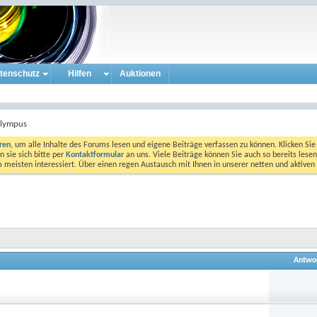
tenschutz
Hilfen
Auktionen
lympus
eren
, um alle Inhalte des Forums lesen und eigene Beiträge verfassen zu können. Klicken Sie 
 sie sich bitte per
Kontaktformular
an uns. Viele Beiträge können Sie auch so bereits lesen
am meisten interessiert. Über einen regen Austausch mit Ihnen in unserer netten und aktiv
Antwo