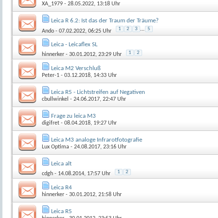
XA_1979
- 28.05.2022, 13:18 Uhr
Leica R 6.2: Ist das der Traum der Träume?
1
2
3
...
5
Ando
- 07.02.2022, 06:25 Uhr
Leica - Leicaflex SL
1
2
hinnerker
- 30.01.2012, 23:29 Uhr
Leica M2 Verschluß
Peter-1
- 03.12.2018, 14:33 Uhr
Leica R5 - Lichtstreifen auf Negativen
cbullwinkel
- 24.06.2017, 22:47 Uhr
Frage zu leica M3
digifret
- 08.04.2018, 19:27 Uhr
Leica M3 analoge Infrarotfotografie
Lux Optima
- 24.08.2017, 23:16 Uhr
Leica alt
1
2
cdgh
- 14.08.2014, 17:57 Uhr
Leica R4
hinnerker
- 30.01.2012, 21:58 Uhr
Leica R5