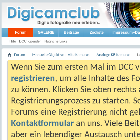
Forum
GALERIE
Beiträge
Zooliste
Impressum+Da
Hilfe
DCC Kalender
Nützliche Links
Forum
Manuelle Objektive + Alte Kameras
Analoge KB Kameras
L
Wenn Sie zum ersten Mal im DCC vo
registrieren
, um alle Inhalte des 
zu können. Klicken Sie oben rechts 
Registrierungsprozess zu starten. 
Forums eine Registrierung nicht gel
Kontaktformular
an uns. Viele Beit
aber ein lebendiger Austausch unt