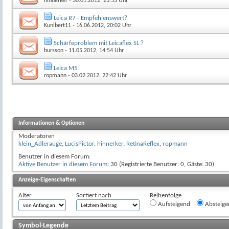
hinnerker
- 30.01.2012, 23:53 Uhr
Leica R7 - Empfehlenswert?
Kunibert11
- 16.06.2012, 20:02 Uhr
Schärfeproblem mit Leicaflex SL ?
bursson
- 11.05.2012, 14:54 Uhr
Leica M5
ropmann
- 03.02.2012, 22:42 Uhr
Informationen & Optionen
Moderatoren
klein_Adlerauge
,
LucisPictor
,
hinnerker
,
RetinaReflex
,
ropmann
Benutzer in diesem Forum:
Aktive Benutzer in diesem Forum
: 30 (Registrierte Benutzer: 0, Gäste: 30)
Anzeige-Eigenschaften
Alter
Sortiert nach
Reihenfolge
Aufsteigend
Absteige
Symbol-Legende