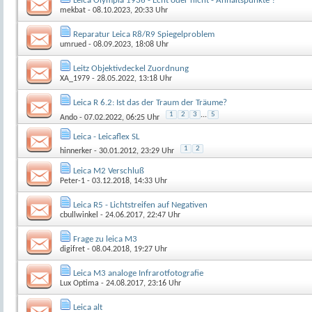
Leica Olympia 1936 - Echt oder nicht - Anhaltspunkte ?
mekbat
- 08.10.2023, 20:33 Uhr
Reparatur Leica R8/R9 Spiegelproblem
umrued
- 08.09.2023, 18:08 Uhr
Leitz Objektivdeckel Zuordnung
XA_1979
- 28.05.2022, 13:18 Uhr
Leica R 6.2: Ist das der Traum der Träume?
1
2
3
...
5
Ando
- 07.02.2022, 06:25 Uhr
Leica - Leicaflex SL
1
2
hinnerker
- 30.01.2012, 23:29 Uhr
Leica M2 Verschluß
Peter-1
- 03.12.2018, 14:33 Uhr
Leica R5 - Lichtstreifen auf Negativen
cbullwinkel
- 24.06.2017, 22:47 Uhr
Frage zu leica M3
digifret
- 08.04.2018, 19:27 Uhr
Leica M3 analoge Infrarotfotografie
Lux Optima
- 24.08.2017, 23:16 Uhr
Leica alt