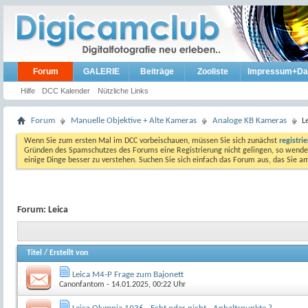
Forum
GALERIE
Beiträge
Zooliste
Impressum+Da
Hilfe
DCC Kalender
Nützliche Links
Forum
Manuelle Objektive + Alte Kameras
Analoge KB Kameras
L
Wenn Sie zum ersten Mal im DCC vorbeischauen, müssen Sie sich zunächst
registri
Gründen des Spamschutzes des Forums eine Registrierung nicht gelingen, so wenden
einige Dinge besser zu verstehen. Suchen Sie sich einfach das Forum aus, das Sie 
Forum:
Leica
Titel
/
Erstellt von
Leica M4-P Frage zum Bajonett
Canonfantom
- 14.01.2025, 00:22 Uhr