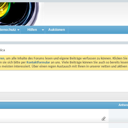
tenschutz
Hilfen
Auktionen
eica
eren
, um alle Inhalte des Forums lesen und eigene Beiträge verfassen zu können. Klicken Sie 
 sie sich bitte per
Kontaktformular
an uns. Viele Beiträge können Sie auch so bereits lesen
am meisten interessiert. Über einen regen Austausch mit Ihnen in unserer netten und aktiv
Antwo