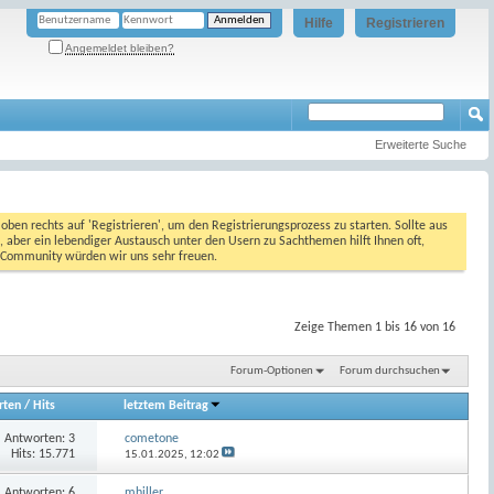
Hilfe
Registrieren
Angemeldet bleiben?
Erweiterte Suche
oben rechts auf 'Registrieren', um den Registrierungsprozess zu starten. Sollte aus
, aber ein lebendiger Austausch unter den Usern zu Sachthemen hilft Ihnen oft,
en Community würden wir uns sehr freuen.
Zeige Themen 1 bis 16 von 16
Forum-Optionen
Forum durchsuchen
rten
/
Hits
letztem Beitrag
Antworten:
3
cometone
Hits: 15.771
15.01.2025,
12:02
Antworten:
6
mhiller