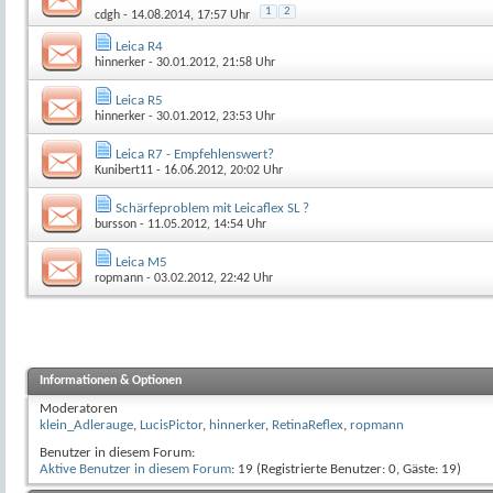
1
2
cdgh
- 14.08.2014, 17:57 Uhr
Leica R4
hinnerker
- 30.01.2012, 21:58 Uhr
Leica R5
hinnerker
- 30.01.2012, 23:53 Uhr
Leica R7 - Empfehlenswert?
Kunibert11
- 16.06.2012, 20:02 Uhr
Schärfeproblem mit Leicaflex SL ?
bursson
- 11.05.2012, 14:54 Uhr
Leica M5
ropmann
- 03.02.2012, 22:42 Uhr
Informationen & Optionen
Moderatoren
klein_Adlerauge
,
LucisPictor
,
hinnerker
,
RetinaReflex
,
ropmann
Benutzer in diesem Forum:
Aktive Benutzer in diesem Forum
: 19 (Registrierte Benutzer: 0, Gäste: 19)