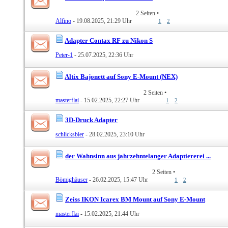
2 Seiten
•
Alfino
- 19.08.2025, 21:29 Uhr
1
2
Adapter Contax RF zu Nikon S
Peter-1
- 25.07.2025, 22:36 Uhr
Altix Bajonett auf Sony E-Mount (NEX)
2 Seiten
•
masterflai
- 15.02.2025, 22:27 Uhr
1
2
3D-Druck Adapter
schlicksbier
- 28.02.2025, 23:10 Uhr
der Wahnsinn aus jahrzehntelanger Adaptiererei ...
2 Seiten
•
Bömighäuser
- 26.02.2025, 15:47 Uhr
1
2
Zeiss IKON Icarex BM Mount auf Sony E-Mount
masterflai
- 15.02.2025, 21:44 Uhr