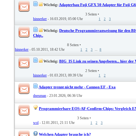
Wichtig:
Adapterbau Fuji GFX 50 Adapter für Fuji G6
3 Seiten
•
hinnerker
- 16.03.2019, 05:00 Uhr
1
2
3
Wichtig:
Deutsche Programmieranweisung für den 
Chip..
8 Seiten
•
hinnerker
- 05.10.2011, 18:42 Uhr
...
1
2
3
8
Wichtig:
BIG_IS Link zu seinen Angeboten... hier der 
2 Seiten
•
hinnerker
- 01.03.2013, 09:39 Uhr
1
2
Adapter trennt nicht mehr - Cannon EF - Exa
dneuman
- 23.01.2026, 06:36 Uhr
Programmierbare EOS-AF-Confirm-Chips: Vergleich EM
3 Seiten
•
wol
- 12.01.2011, 21:11 Uhr
1
2
3
Welchen Adapter brauche ich?