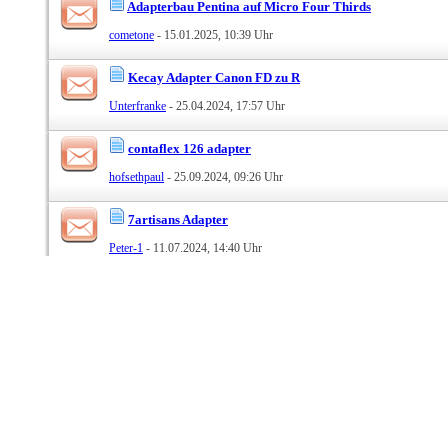
Adapterbau Pentina auf Micro Four Thirds
cometone
- 15.01.2025, 10:39 Uhr
Kecay Adapter Canon FD zu R
Unterfranke
- 25.04.2024, 17:57 Uhr
contaflex 126 adapter
hofsethpaul
- 25.09.2024, 09:26 Uhr
7artisans Adapter
Peter-1
- 11.07.2024, 14:40 Uhr
Adapter M51,5 x0,5F auf M39 oder M42M (Zörk)
stangl
- 08.06.2024, 13:35 Uhr
Nikon Z auf Prakticar B PB Adapter gesucht
svantevit
- 29.05.2024, 07:24 Uhr
Gehe zu:
Objektiv/Kam