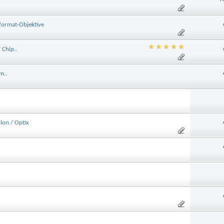
format-Objektive
Chip..
m..
ion / Optix