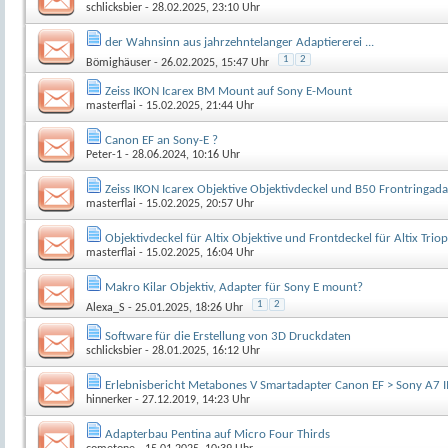
schlicksbier
- 28.02.2025, 23:10 Uhr
der Wahnsinn aus jahrzehntelanger Adaptiererei ...
1
2
Bömighäuser
- 26.02.2025, 15:47 Uhr
Zeiss IKON Icarex BM Mount auf Sony E-Mount
masterflai
- 15.02.2025, 21:44 Uhr
Canon EF an Sony-E ?
Peter-1
- 28.06.2024, 10:16 Uhr
Zeiss IKON Icarex Objektive Objektivdeckel und B50 Frontringa
masterflai
- 15.02.2025, 20:57 Uhr
Objektivdeckel für Altix Objektive und Frontdeckel für Altix Tri
masterflai
- 15.02.2025, 16:04 Uhr
Makro Kilar Objektiv, Adapter für Sony E mount?
1
2
Alexa_S
- 25.01.2025, 18:26 Uhr
Software für die Erstellung von 3D Druckdaten
schlicksbier
- 28.01.2025, 16:12 Uhr
Erlebnisbericht Metabones V Smartadapter Canon EF > Sony A7 I
hinnerker
- 27.12.2019, 14:23 Uhr
Adapterbau Pentina auf Micro Four Thirds