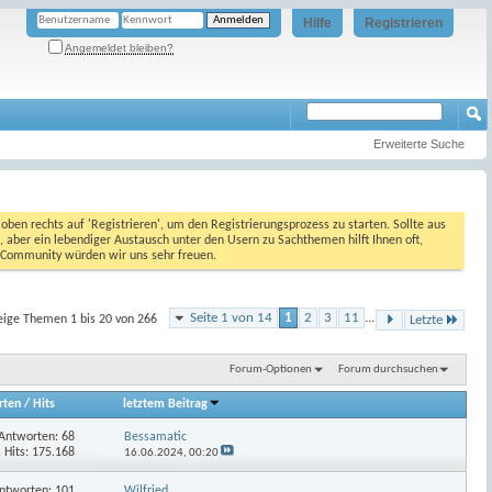
Hilfe
Registrieren
Angemeldet bleiben?
Erweiterte Suche
oben rechts auf 'Registrieren', um den Registrierungsprozess zu starten. Sollte aus
, aber ein lebendiger Austausch unter den Usern zu Sachthemen hilft Ihnen oft,
en Community würden wir uns sehr freuen.
Seite 1 von 14
1
2
3
11
...
eige Themen 1 bis 20 von 266
Letzte
Forum-Optionen
Forum durchsuchen
rten
/
Hits
letztem Beitrag
Antworten:
68
Bessamatic
Hits: 175.168
16.06.2024,
00:20
ntworten:
101
Wilfried