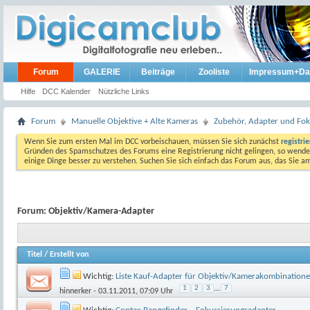
Forum
GALERIE
Beiträge
Zooliste
Impressum+Da
Hilfe
DCC Kalender
Nützliche Links
Forum
Manuelle Objektive + Alte Kameras
Zubehör, Adapter und Foku
Wenn Sie zum ersten Mal im DCC vorbeischauen, müssen Sie sich zunächst
registri
Gründen des Spamschutzes des Forums eine Registrierung nicht gelingen, so wenden
einige Dinge besser zu verstehen. Suchen Sie sich einfach das Forum aus, das Sie 
Forum:
Objektiv/Kamera-Adapter
Titel
/
Erstellt von
Wichtig:
Liste Kauf-Adapter für Objektiv/Kamerakombination
1
2
3
...
7
hinnerker
- 03.11.2011, 07:09 Uhr