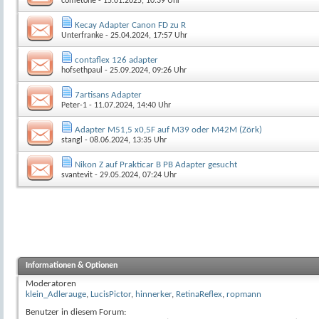
cometone
- 15.01.2025, 10:39 Uhr
Kecay Adapter Canon FD zu R
Unterfranke
- 25.04.2024, 17:57 Uhr
contaflex 126 adapter
hofsethpaul
- 25.09.2024, 09:26 Uhr
7artisans Adapter
Peter-1
- 11.07.2024, 14:40 Uhr
Adapter M51,5 x0,5F auf M39 oder M42M (Zörk)
stangl
- 08.06.2024, 13:35 Uhr
Nikon Z auf Prakticar B PB Adapter gesucht
svantevit
- 29.05.2024, 07:24 Uhr
Informationen & Optionen
Moderatoren
klein_Adlerauge
,
LucisPictor
,
hinnerker
,
RetinaReflex
,
ropmann
Benutzer in diesem Forum: