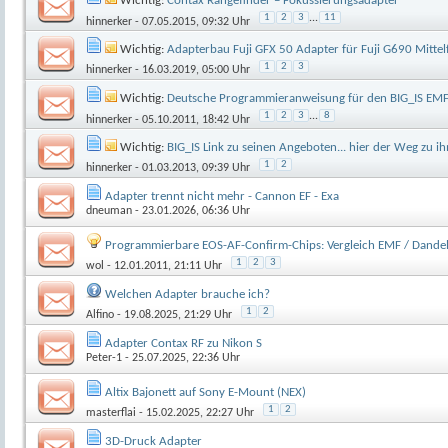
Wichtig:
Contax Rangefinder – Fokussierungsadapter
1
2
3
...
11
hinnerker
- 07.05.2015, 09:32 Uhr
Wichtig:
Adapterbau Fuji GFX 50 Adapter für Fuji G690 Mittel
1
2
3
hinnerker
- 16.03.2019, 05:00 Uhr
Wichtig:
Deutsche Programmieranweisung für den BIG_IS EMF 
1
2
3
...
8
hinnerker
- 05.10.2011, 18:42 Uhr
Wichtig:
BIG_IS Link zu seinen Angeboten... hier der Weg zu ih
1
2
hinnerker
- 01.03.2013, 09:39 Uhr
Adapter trennt nicht mehr - Cannon EF - Exa
dneuman
- 23.01.2026, 06:36 Uhr
Programmierbare EOS-AF-Confirm-Chips: Vergleich EMF / Dandel
1
2
3
wol
- 12.01.2011, 21:11 Uhr
Welchen Adapter brauche ich?
1
2
Alfino
- 19.08.2025, 21:29 Uhr
Adapter Contax RF zu Nikon S
Peter-1
- 25.07.2025, 22:36 Uhr
Altix Bajonett auf Sony E-Mount (NEX)
1
2
masterflai
- 15.02.2025, 22:27 Uhr
3D-Druck Adapter