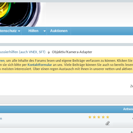
tenschutz
Hilfen
Auktionen
ssierhilfen (auch VNEX, SFT)
Objektiv/Kamera-Adapter
eren
, um alle Inhalte des Forums lesen und eigene Beiträge verfassen zu können. Klicken Sie 
 sie sich bitte per
Kontaktformular
an uns. Viele Beiträge können Sie auch so bereits lesen
am meisten interessiert. Über einen regen Austausch mit Ihnen in unserer netten und aktiv
Z
Antwo
en
A