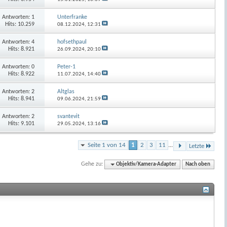
Antworten:
1
Unterfranke
Hits: 10.259
08.12.2024,
12:31
Antworten:
4
hofsethpaul
Hits: 8.921
26.09.2024,
20:10
Antworten:
0
Peter-1
Hits: 8.922
11.07.2024,
14:40
Antworten:
2
Altglas
Hits: 8.941
09.06.2024,
21:59
Antworten:
2
svantevit
Hits: 9.101
29.05.2024,
13:16
Seite 1 von 14
1
2
3
11
...
Letzte
Gehe zu:
Objektiv/Kamera-Adapter
Nach oben