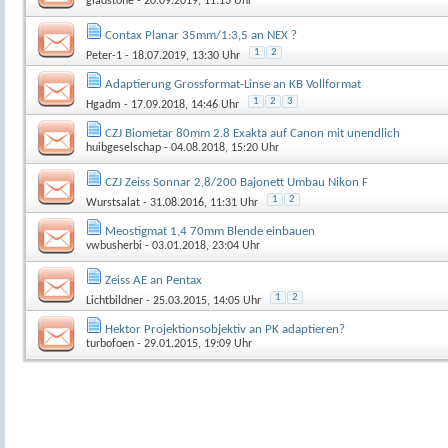
gladstone
- 20.09.2019, 11:13 Uhr
Contax Planar 35mm/1:3,5 an NEX ?
1
2
Peter-1
- 18.07.2019, 13:30 Uhr
Adaptierung Grossformat-Linse an KB Vollformat
1
2
3
Hgadm
- 17.09.2018, 14:46 Uhr
CZJ Biometar 80mm 2.8 Exakta auf Canon mit unendlich
huibgeselschap
- 04.08.2018, 15:20 Uhr
CZJ Zeiss Sonnar 2,8/200 Bajonett Umbau Nikon F
1
2
Wurstsalat
- 31.08.2016, 11:31 Uhr
Meostigmat 1,4 70mm Blende einbauen
vwbusherbi
- 03.01.2018, 23:04 Uhr
Zeiss AE an Pentax
1
2
Lichtbildner
- 25.03.2015, 14:05 Uhr
Hektor Projektionsobjektiv an PK adaptieren?
turbofoen
- 29.01.2015, 19:09 Uhr