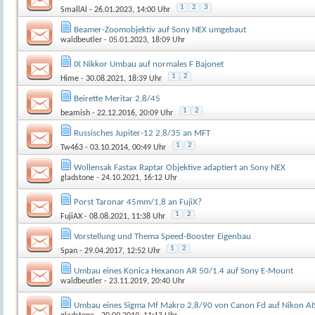
1
2
3
SmallAl
- 26.01.2023, 14:00 Uhr
Beamer-Zoomobjektiv auf Sony NEX umgebaut
waldbeutler
- 05.01.2023, 18:09 Uhr
IX Nikkor Umbau auf normales F Bajonet
1
2
Hime
- 30.08.2021, 18:39 Uhr
Beirette Meritar 2,8/45
1
2
beamish
- 22.12.2016, 20:09 Uhr
Russisches Jupiter-12 2,8/35 an MFT
1
2
Tw463
- 03.10.2014, 00:49 Uhr
Wollensak Fastax Raptar Objektive adaptiert an Sony NEX
gladstone
- 24.10.2021, 16:12 Uhr
Porst Taronar 45mm/1,8 an FujiX?
1
2
FujiAX
- 08.08.2021, 11:38 Uhr
Vorstellung und Thema Speed-Booster Eigenbau
1
2
Span
- 29.04.2017, 12:52 Uhr
Umbau eines Konica Hexanon AR 50/1.4 auf Sony E-Mount
waldbeutler
- 23.11.2019, 20:40 Uhr
Umbau eines Sigma Mf Makro 2,8/90 von Canon Fd auf Nikon AI