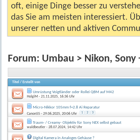
oft, einige Dinge besser zu versteh
das Sie am meisten interessiert. Ü
unserer netten und aktiven Commun
Forum:
Umbau > Nikon, Sony 
Titel
/
Erstellt von
Umrüstung Voigtländer oder Rollei QBM auf M42
HolgiM
- 21.11.2025, 16:36 Uhr
Micro-Nikkor 105mm f=2.8 Ai Reparatur
1
2
3
Canon55
- 29.06.2025, 20:06 Uhr
Traum- / Creamy- Objektiv für Sony NEX selbst gebaut
waldbeutler
- 28.07.2024, 14:42 Uhr
Digital Kamera in Analoges Gehäuse ?