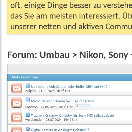
oft, einige Dinge besser zu versteh
das Sie am meisten interessiert. Ü
unserer netten und aktiven Commun
Forum:
Umbau > Nikon, Sony 
Titel
/
Erstellt von
Umrüstung Voigtländer oder Rollei QBM auf M42
HolgiM
- 21.11.2025, 16:36 Uhr
Micro-Nikkor 105mm f=2.8 Ai Reparatur
1
2
3
Canon55
- 29.06.2025, 20:06 Uhr
Traum- / Creamy- Objektiv für Sony NEX selbst gebaut
waldbeutler
- 28.07.2024, 14:42 Uhr
Digital Kamera in Analoges Gehäuse ?