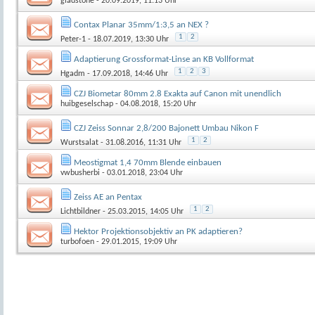
gladstone
- 20.09.2019, 11:13 Uhr
Contax Planar 35mm/1:3,5 an NEX ?
1
2
Peter-1
- 18.07.2019, 13:30 Uhr
Adaptierung Grossformat-Linse an KB Vollformat
1
2
3
Hgadm
- 17.09.2018, 14:46 Uhr
CZJ Biometar 80mm 2.8 Exakta auf Canon mit unendlich
huibgeselschap
- 04.08.2018, 15:20 Uhr
CZJ Zeiss Sonnar 2,8/200 Bajonett Umbau Nikon F
1
2
Wurstsalat
- 31.08.2016, 11:31 Uhr
Meostigmat 1,4 70mm Blende einbauen
vwbusherbi
- 03.01.2018, 23:04 Uhr
Zeiss AE an Pentax
1
2
Lichtbildner
- 25.03.2015, 14:05 Uhr
Hektor Projektionsobjektiv an PK adaptieren?
turbofoen
- 29.01.2015, 19:09 Uhr