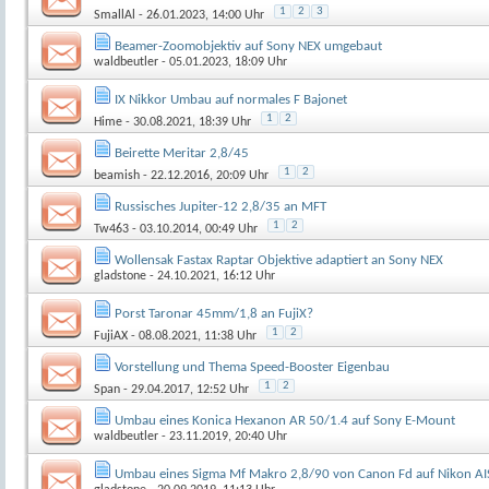
1
2
3
SmallAl
- 26.01.2023, 14:00 Uhr
Beamer-Zoomobjektiv auf Sony NEX umgebaut
waldbeutler
- 05.01.2023, 18:09 Uhr
IX Nikkor Umbau auf normales F Bajonet
1
2
Hime
- 30.08.2021, 18:39 Uhr
Beirette Meritar 2,8/45
1
2
beamish
- 22.12.2016, 20:09 Uhr
Russisches Jupiter-12 2,8/35 an MFT
1
2
Tw463
- 03.10.2014, 00:49 Uhr
Wollensak Fastax Raptar Objektive adaptiert an Sony NEX
gladstone
- 24.10.2021, 16:12 Uhr
Porst Taronar 45mm/1,8 an FujiX?
1
2
FujiAX
- 08.08.2021, 11:38 Uhr
Vorstellung und Thema Speed-Booster Eigenbau
1
2
Span
- 29.04.2017, 12:52 Uhr
Umbau eines Konica Hexanon AR 50/1.4 auf Sony E-Mount
waldbeutler
- 23.11.2019, 20:40 Uhr
Umbau eines Sigma Mf Makro 2,8/90 von Canon Fd auf Nikon AI