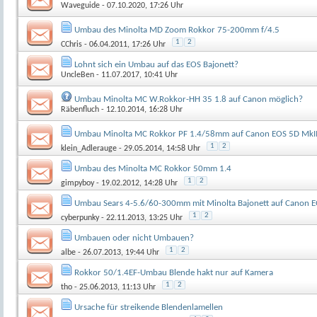
Waveguide
- 07.10.2020, 17:26 Uhr
Umbau des Minolta MD Zoom Rokkor 75-200mm f/4.5
1
2
CChris
- 06.04.2011, 17:26 Uhr
Lohnt sich ein Umbau auf das EOS Bajonett?
UncleBen
- 11.07.2017, 10:41 Uhr
Umbau Minolta MC W.Rokkor-HH 35 1.8 auf Canon möglich?
Räbenfluch
- 12.10.2014, 16:28 Uhr
Umbau Minolta MC Rokkor PF 1.4/58mm auf Canon EOS 5D MkI
1
2
klein_Adlerauge
- 29.05.2014, 14:58 Uhr
Umbau des Minolta MC Rokkor 50mm 1.4
1
2
gimpyboy
- 19.02.2012, 14:28 Uhr
Umbau Sears 4-5.6/60-300mm mit Minolta Bajonett auf Canon 
1
2
cyberpunky
- 22.11.2013, 13:25 Uhr
Umbauen oder nicht Umbauen?
1
2
albe
- 26.07.2013, 19:44 Uhr
Rokkor 50/1.4EF-Umbau Blende hakt nur auf Kamera
1
2
tho
- 25.06.2013, 11:13 Uhr
Ursache für streikende Blendenlamellen