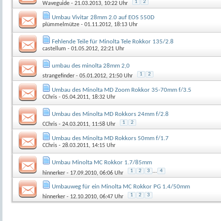
1
2
Waveguide
- 21.03.2013, 10:22 Uhr
Umbau Vivitar 28mm 2.0 auf EOS 550D
plümmelmütze
- 01.11.2012, 18:13 Uhr
Fehlende Teile für Minolta Tele Rokkor 135/2.8
castellum
- 01.05.2012, 22:21 Uhr
umbau des minolta 28mm 2,0
1
2
strangefinder
- 05.01.2012, 21:50 Uhr
Umbau des Minolta MD Zoom Rokkor 35-70mm f/3.5
CChris
- 05.04.2011, 18:32 Uhr
Umbau des Minolta MD Rokkors 24mm f/2.8
1
2
CChris
- 24.03.2011, 11:58 Uhr
Umbau des Minolta MD Rokkors 50mm f/1.7
CChris
- 28.03.2011, 14:15 Uhr
Umbau Minolta MC Rokkor 1.7/85mm
1
2
3
...
4
hinnerker
- 17.09.2010, 06:06 Uhr
Umbauweg für ein Minolta MC Rokkor PG 1.4/50mm
1
2
3
hinnerker
- 12.10.2010, 06:47 Uhr