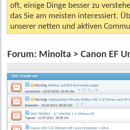
oft, einige Dinge besser zu versteh
das Sie am meisten interessiert. Ü
unserer netten und aktiven Commun
Forum:
Minolta > Canon EF 
Titel
/
Erstellt von
Wichtig:
Rokkor auf EOS Konvertierungen
1
2
3
...
6
urmelchen
- 23.09.2010, 12:34 Uhr
Wichtig:
Umbaudoku Minolta Rokkor MC 1.4/50mm nach EF b
1
2
hinnerker
- 24.04.2013, 08:28 Uhr
SMC PENTAX – A* MACRO 1:4 200mm ED
Topeak
- 22.09.2021, 18:58 Uhr
Canon nFD 5.6/300mm mit Canon Extender 1.4X-A