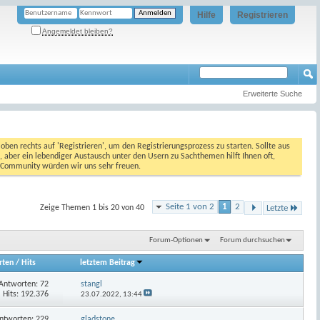
Hilfe
Registrieren
Angemeldet bleiben?
Erweiterte Suche
oben rechts auf 'Registrieren', um den Registrierungsprozess zu starten. Sollte aus
, aber ein lebendiger Austausch unter den Usern zu Sachthemen hilft Ihnen oft,
en Community würden wir uns sehr freuen.
Seite 1 von 2
1
2
Zeige Themen 1 bis 20 von 40
Letzte
Forum-Optionen
Forum durchsuchen
rten
/
Hits
letztem Beitrag
Antworten:
72
stangl
Hits: 192.376
23.07.2022,
13:44
ntworten:
229
gladstone