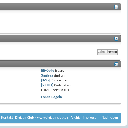
BB-Code
ist
an
.
Smileys
sind
an
.
[IMG]
Code ist
an
.
[VIDEO]
Code ist
an
.
HTML-Code ist
aus
.
Foren-Regeln
Kontakt
DigicamClub / www.digicamclub.de
Archiv
Impressum
Nach oben