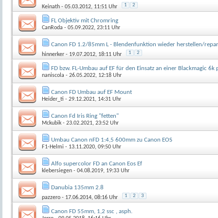
1
2
Keinath
- 05.03.2012, 11:51 Uhr
FL Objektiv mit Chromring
CanRoda
- 05.09.2022, 23:11 Uhr
Canon FD 1.2/85mm L - Blendenfunktion wieder herstellen/repar
1
2
hinnerker
- 19.07.2012, 18:11 Uhr
FD bzw. FL-Umbau auf EF für den Einsatz an einer Blackmagic 6k 
naniscola
- 26.05.2022, 12:18 Uhr
Canon FD Umbau auf EF Mount
Heider_ti
- 29.12.2021, 14:31 Uhr
Canon Fd Iris Ring "fetten"
Mckubik
- 23.02.2021, 23:52 Uhr
Umbau Canon nFD 1:4,5 600mm zu Canon EOS
F1-Helmi
- 13.11.2020, 09:50 Uhr
Alfo supercolor FD an Canon Eos Ef
klebersiegen
- 04.08.2019, 19:33 Uhr
Danubia 135mm 2.8
1
2
3
pazzero
- 17.06.2014, 08:16 Uhr
Canon FD 55mm, 1,2 ssc , asph.