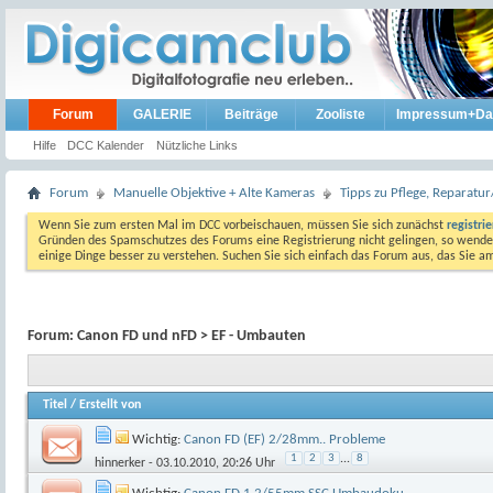
Forum
GALERIE
Beiträge
Zooliste
Impressum+Da
Hilfe
DCC Kalender
Nützliche Links
Forum
Manuelle Objektive + Alte Kameras
Tipps zu Pflege, Reparat
Wenn Sie zum ersten Mal im DCC vorbeischauen, müssen Sie sich zunächst
registri
Gründen des Spamschutzes des Forums eine Registrierung nicht gelingen, so wenden
einige Dinge besser zu verstehen. Suchen Sie sich einfach das Forum aus, das Sie 
Forum:
Canon FD und nFD > EF - Umbauten
Titel
/
Erstellt von
Wichtig:
Canon FD (EF) 2/28mm.. Probleme
1
2
3
...
8
hinnerker
- 03.10.2010, 20:26 Uhr