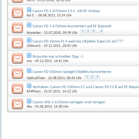
Jorro
- 09.05.2018, 16:16 Uhr
Canon FD 1.4/50mm S.S.C. mit EF Umbau
Kai E.
- 06.08.2013, 15:29 Uhr
Canon FD 1.4/50mm konvertiert auf EF Bajonett
1
2
3
...
4
hinnerker
- 21.07.2010, 09:39 Uhr
Canon FD 50mm f1.4 welches Objektiv habe ich da????
Oldman1
- 29.12.2015, 20:45 Uhr
Bräuchte mal schnellen Tipp ;-)
eos
- 09.12.2015, 14:41 Uhr
Canon FD 500mm Spiegel-Objektiv konvertieren
1
2
3
OpticalFlow
- 22.08.2011, 00:42 Uhr
Vorhaben: Canon FD 100mm F2 und Canon FD F2.8 auf EF-Bajon
RMPhoto
- 23.07.2015, 14:12 Uhr
Canon nFD 1.4/50mm zerlegen und reinigen
4ku
- 05.06.2014, 14:38 Uhr