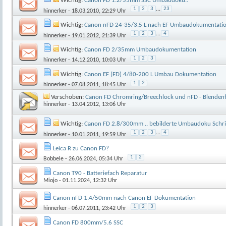
Wichtig:
Canon FD 1.2/55mm SSC Umbaudoku..
1
2
3
...
23
hinnerker
- 18.03.2010, 22:29 Uhr
Wichtig:
Canon nFD 24-35/3.5 L nach EF Umbaudokumentati
1
2
3
...
4
hinnerker
- 19.01.2012, 21:39 Uhr
Wichtig:
Canon FD 2/35mm Umbaudokumentation
1
2
3
hinnerker
- 14.12.2010, 10:03 Uhr
Wichtig:
Canon EF (FD) 4/80-200 L Umbau Dokumentation
1
2
hinnerker
- 07.08.2011, 18:45 Uhr
Verschoben:
Canon FD Chromring/Breechlock und nFD - Blenden
hinnerker
- 13.04.2012, 13:06 Uhr
Wichtig:
Canon FD 2.8/300mm .. bebilderte Umbaudoku Schritt 
1
2
3
...
4
hinnerker
- 10.01.2011, 19:59 Uhr
Leica R zu Canon FD?
1
2
Bobbele
- 26.06.2024, 05:34 Uhr
Canon T90 - Batteriefach Reparatur
Miojo
- 01.11.2024, 12:32 Uhr
Canon nFD 1.4/50mm nach Canon EF Dokumentation
1
2
3
hinnerker
- 06.07.2011, 23:42 Uhr
Canon FD 800mm/5.6 SSC