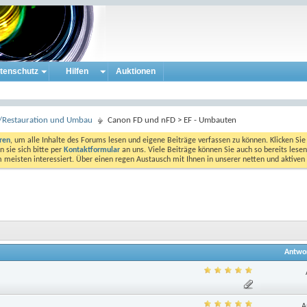
tenschutz
Hilfen
Auktionen
ur/Restauration und Umbau
Canon FD und nFD > EF - Umbauten
eren
, um alle Inhalte des Forums lesen und eigene Beiträge verfassen zu können. Klicken Sie 
 sie sich bitte per
Kontaktformular
an uns. Viele Beiträge können Sie auch so bereits lesen
am meisten interessiert. Über einen regen Austausch mit Ihnen in unserer netten und aktiv
Antwo
A