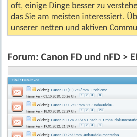
oft, einige Dinge besser zu versteh
das Sie am meisten interessiert. Ü
unserer netten und aktiven Commun
Forum:
Canon FD und nFD > E
Titel
/
Erstellt von
Wichtig:
Canon FD (EF) 2/28mm.. Probleme
1
2
3
...
8
hinnerker
- 03.10.2010, 20:26 Uhr
Wichtig:
Canon FD 1.2/55mm SSC Umbaudoku..
1
2
3
...
23
hinnerker
- 18.03.2010, 22:29 Uhr
Wichtig:
Canon nFD 24-35/3.5 L nach EF Umbaudokumentati
1
2
3
...
4
hinnerker
- 19.01.2012, 21:39 Uhr
Wichtig:
Canon FD 2/35mm Umbaudokumentation