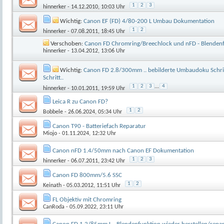
1
2
3
hinnerker
- 14.12.2010, 10:03 Uhr
Wichtig:
Canon EF (FD) 4/80-200 L Umbau Dokumentation
1
2
hinnerker
- 07.08.2011, 18:45 Uhr
Verschoben:
Canon FD Chromring/Breechlock und nFD - Blenden
hinnerker
- 13.04.2012, 13:06 Uhr
Wichtig:
Canon FD 2.8/300mm .. bebilderte Umbaudoku Schrit
Schritt..
1
2
3
...
4
hinnerker
- 10.01.2011, 19:59 Uhr
Leica R zu Canon FD?
1
2
Bobbele
- 26.06.2024, 05:34 Uhr
Canon T90 - Batteriefach Reparatur
Miojo
- 01.11.2024, 12:32 Uhr
Canon nFD 1.4/50mm nach Canon EF Dokumentation
1
2
3
hinnerker
- 06.07.2011, 23:42 Uhr
Canon FD 800mm/5.6 SSC
1
2
Keinath
- 05.03.2012, 11:51 Uhr
FL Objektiv mit Chromring
CanRoda
- 05.09.2022, 23:11 Uhr