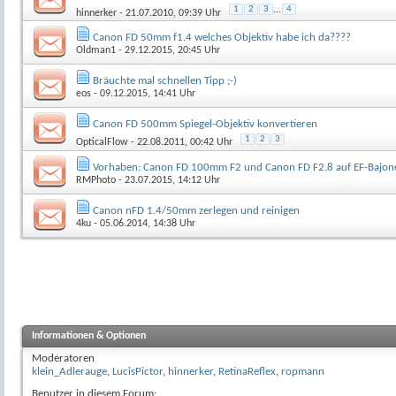
1
2
3
...
4
hinnerker
- 21.07.2010, 09:39 Uhr
Canon FD 50mm f1.4 welches Objektiv habe ich da????
Oldman1
- 29.12.2015, 20:45 Uhr
Bräuchte mal schnellen Tipp ;-)
eos
- 09.12.2015, 14:41 Uhr
Canon FD 500mm Spiegel-Objektiv konvertieren
1
2
3
OpticalFlow
- 22.08.2011, 00:42 Uhr
Vorhaben: Canon FD 100mm F2 und Canon FD F2.8 auf EF-Bajon
RMPhoto
- 23.07.2015, 14:12 Uhr
Canon nFD 1.4/50mm zerlegen und reinigen
4ku
- 05.06.2014, 14:38 Uhr
Informationen & Optionen
Moderatoren
klein_Adlerauge
,
LucisPictor
,
hinnerker
,
RetinaReflex
,
ropmann
Benutzer in diesem Forum: