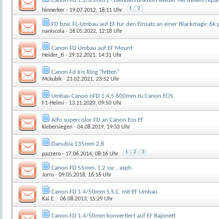
Canon FD 1.2/85mm L - Blendenfunktion wieder herstellen/repar
1
2
hinnerker
- 19.07.2012, 18:11 Uhr
FD bzw. FL-Umbau auf EF für den Einsatz an einer Blackmagic 6k 
naniscola
- 26.05.2022, 12:18 Uhr
Canon FD Umbau auf EF Mount
Heider_ti
- 29.12.2021, 14:31 Uhr
Canon Fd Iris Ring "fetten"
Mckubik
- 23.02.2021, 23:52 Uhr
Umbau Canon nFD 1:4,5 600mm zu Canon EOS
F1-Helmi
- 13.11.2020, 09:50 Uhr
Alfo supercolor FD an Canon Eos Ef
klebersiegen
- 04.08.2019, 19:33 Uhr
Danubia 135mm 2.8
1
2
3
pazzero
- 17.06.2014, 08:16 Uhr
Canon FD 55mm, 1,2 ssc , asph.
Jorro
- 09.05.2018, 16:16 Uhr
Canon FD 1.4/50mm S.S.C. mit EF Umbau
Kai E.
- 06.08.2013, 15:29 Uhr
Canon FD 1.4/50mm konvertiert auf EF Bajonett