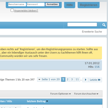
Hilfe
Registrieren
Angemeldet bleiben?
Erweiterte Suche
oben rechts auf 'Registrieren', um den Registrierungsprozess zu starten. Sollte aus
, aber ein lebendiger Austausch unter den Usern zu Sachthemen hilft Ihnen oft,
en Community würden wir uns sehr freuen.
17.01.2012
Hits:
156
Seite 1 von 20
1
2
3
11
...
eige Themen 1 bis 20 von 397
Letzte
Forum-Optionen
Forum durchsuchen
rten
/
Hits
letztem Beitrag