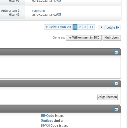
Hits: 93
03.11.2023,
16:47
Antworten:
1
ropmann
Hits: 43
25.09.2023,
16:02
Seite 1 von 20
1
2
3
11
...
Letzte
Gehe zu:
Willkommen im DCC
Nach oben
BB-Code
ist
an
.
Smileys
sind
an
.
[IMG]
Code ist
an
.