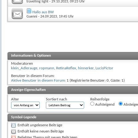
travelling light
- 29.10.2023, 09:23 Uhr
Hallo aus BW
Guenni
- 24.09.2023, 19:45 Uhr
Informationen & Optionen
Moderatoren
klein_Adlerauge
,
ropmann
,
RetinaReflex
,
hinnerker
,
LucisPictor
Benutzer in diesem Forum:
Aktive Benutzer in diesem Forum
: 1 (Registrierte Benutzer: 0, Gäste: 1)
Anzeige-Eigenschaften
Alter
Sortiert nach
Reihenfolge
Aufsteigend
Absteige
Symbol-Legende
Enthält ungelesene Beiträge
Enthält keine neuen Beiträge
Beliebtes Thema mit neuen Beiträgen