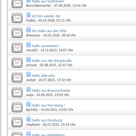
Hallo aus Südhessen
Berschdemacher
- 07.06.2026, 11:54 Uhr
Ich bin wieder da!
Padiej
- 05.02.2026, 01:11 Uhr
Ein Hallo aus der Eifel
dneuman
- 10.01.2026, 18:16 Uhr
Hallo zusammen!
vince83
- 14.12.2025, 14:07 Uhr
Hallo von der Bergstraße
jomaot
- 05.08.2025, 15:37 Uhr
Hallo allerseits
JackyX
- 20.07.2025, 17:32 Uhr
Hallo aus Braunschweig
wuja
- 24.06.2025, 19:03 Uhr
Hallo aus Nürnberg !
kpi1402
- 10.04.2025, 21:02 Uhr
Hallo aus Duisburg
stephane
- 02.01.2025, 19:19 Uhr
Hallo aus Heidelberg