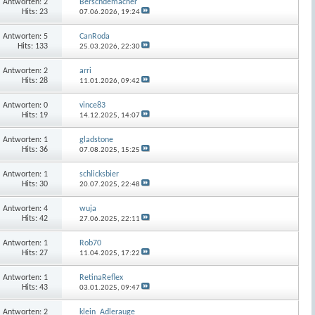
Antworten:
2
Berschdemacher
Hits: 23
07.06.2026,
19:24
Antworten:
5
CanRoda
Hits: 133
25.03.2026,
22:30
Antworten:
2
arri
Hits: 28
11.01.2026,
09:42
Antworten:
0
vince83
Hits: 19
14.12.2025,
14:07
Antworten:
1
gladstone
Hits: 36
07.08.2025,
15:25
Antworten:
1
schlicksbier
Hits: 30
20.07.2025,
22:48
Antworten:
4
wuja
Hits: 42
27.06.2025,
22:11
Antworten:
1
Rob70
Hits: 27
11.04.2025,
17:22
Antworten:
1
RetinaReflex
Hits: 43
03.01.2025,
09:47
Antworten:
2
klein_Adlerauge