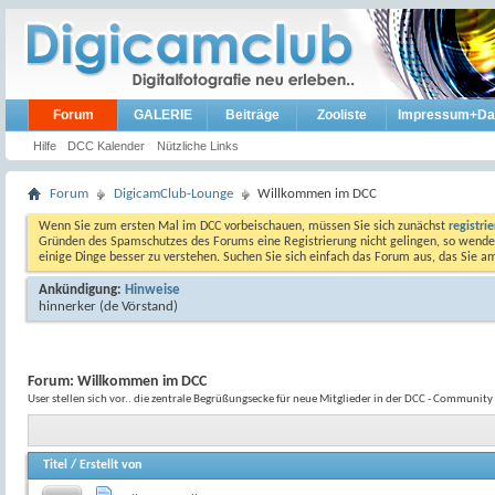
Forum
GALERIE
Beiträge
Zooliste
Impressum+Da
Hilfe
DCC Kalender
Nützliche Links
Forum
DigicamClub-Lounge
Willkommen im DCC
Wenn Sie zum ersten Mal im DCC vorbeischauen, müssen Sie sich zunächst
registri
Gründen des Spamschutzes des Forums eine Registrierung nicht gelingen, so wenden
einige Dinge besser zu verstehen. Suchen Sie sich einfach das Forum aus, das Sie 
Ankündigung:
Hinweise
hinnerker
(de Vörstand)
Forum:
Willkommen im DCC
User stellen sich vor.. die zentrale Begrüßungsecke für neue Mitglieder in der DCC - Community
Titel
/
Erstellt von