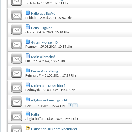
tg_hd
- 16.10.2024, 14:51 Uhr
Hallo aus BaWü
Bobbele
- 20.06.2024, 09:53 Uhr
Hello – again!
uburoi
- 04.07.2024, 16:40 Uhr
Guten Morgen :D
Reamon
- 29.05.2024, 10:18 Uhr
Moin allerseits!
Pilz
- 27.04.2024, 18:27 Uhr
Kurze Vorstellung
Reinhard@
- 31.03.2024, 17:29 Uhr
Moien aus Düsseldorf
BadBoy48
- 13.03.2024, 11:30 Uhr
Altglascontainer geerbt
1
2
Doc
- 05.10.2023, 15:24 Uhr
Hallo
Altglaskoffer
- 18.01.2024, 19:54 Uhr
Hallöchen aus dem Rheinland