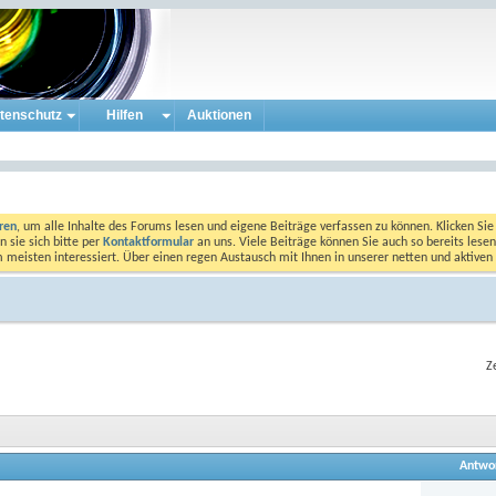
tenschutz
Hilfen
Auktionen
eren
, um alle Inhalte des Forums lesen und eigene Beiträge verfassen zu können. Klicken Sie 
 sie sich bitte per
Kontaktformular
an uns. Viele Beiträge können Sie auch so bereits lesen
am meisten interessiert. Über einen regen Austausch mit Ihnen in unserer netten und aktiv
Z
Antwo