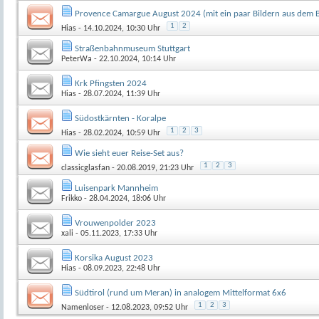
Provence Camargue August 2024 (mit ein paar Bildern aus dem 
1
2
Hias
- 14.10.2024, 10:30 Uhr
Straßenbahnmuseum Stuttgart
PeterWa
- 22.10.2024, 10:14 Uhr
Krk Pfingsten 2024
Hias
- 28.07.2024, 11:39 Uhr
Südostkärnten - Koralpe
1
2
3
Hias
- 28.02.2024, 10:59 Uhr
Wie sieht euer Reise-Set aus?
1
2
3
classicglasfan
- 20.08.2019, 21:23 Uhr
Luisenpark Mannheim
Frikko
- 28.04.2024, 18:06 Uhr
Vrouwenpolder 2023
xali
- 05.11.2023, 17:33 Uhr
Korsika August 2023
Hias
- 08.09.2023, 22:48 Uhr
Südtirol (rund um Meran) in analogem Mittelformat 6x6
1
2
3
Namenloser
- 12.08.2023, 09:52 Uhr