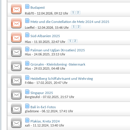
Budapest
1
2
Rob70
- 12.04.2026, 09:12 Uhr
Metz und die Constellation de Metz 2024 und 2025
1
2
Loeffel
- 12.04.2026, 15:46 Uhr
Süd-Albanien 2025
1
2
Hias
- 11.10.2025, 22:47 Uhr
Pašman und Ugljan (Kroatien) 2025
Hias
- 24.06.2025, 23:13 Uhr
Grünalm - Kleinlobming -Steiermark
Hias
- 29.03.2025, 04:48 Uhr
Heidelberg Schiffahrtsamt und Wehrsteg
Frikko
- 17.02.2025, 20:47 Uhr
Singapur 2025
Bergteufel
- 07.02.2025, 21:57 Uhr
Bali in 6x5 Fotos
gladstone
- 06.12.2024, 17:41 Uhr
Plakias, Kreta 2024
xali
- 11.12.2024, 13:40 Uhr