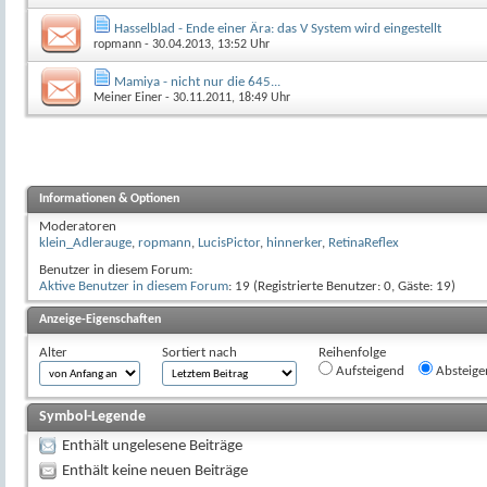
Hasselblad - Ende einer Ära: das V System wird eingestellt
ropmann
- 30.04.2013, 13:52 Uhr
Mamiya - nicht nur die 645...
Meiner Einer
- 30.11.2011, 18:49 Uhr
Informationen & Optionen
Moderatoren
klein_Adlerauge
,
ropmann
,
LucisPictor
,
hinnerker
,
RetinaReflex
Benutzer in diesem Forum:
Aktive Benutzer in diesem Forum
: 19 (Registrierte Benutzer: 0, Gäste: 19)
Anzeige-Eigenschaften
Alter
Sortiert nach
Reihenfolge
Aufsteigend
Absteige
Symbol-Legende
Enthält ungelesene Beiträge
Enthält keine neuen Beiträge