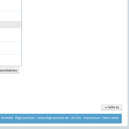
Gehe zu:
Kontakt
DigicamClub / www.digicamclub.de
Archiv
Impressum
Nach oben