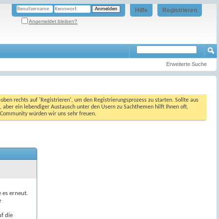
Hilfe
Registrieren
Angemeldet bleiben?
Erweiterte Suche
oben rechts auf 'Registrieren', um den Registrierungsprozess zu starten. Sollte aus
, aber ein lebendiger Austausch unter den Usern zu Sachthemen hilft Ihnen oft,
en Community würden wir uns sehr freuen.
e es erneut.
e
f die