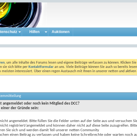
tenschutz
Hilfen
Auktionen
eren
, um alle Inhalte des Forums lesen und eigene Beiträge verfassen zu können. Klicken Sie 
 sie sich bitte per
Kontaktformular
an uns. Viele Beiträge können Sie auch so bereits lesen
am meisten interessiert. Über einen regen Austausch mit Ihnen in unserer netten und aktiv
stemmitteilung
cht angemeldet oder noch kein Mitglied des DCC?
 einer der Gründe sein:
 nicht angemeldet. Bitte füllen Sie die Felder unten auf der Seite aus und versuchen Si
 nicht registriert/angemeldet und können daher nicht auf diese Seite zuzugreifen. Bitt
eren Sie sich und werden damit Teil unserer netten Community
uchen einen Beitrag zu verfassen und haben keine Schreibrechte oder warten noch au