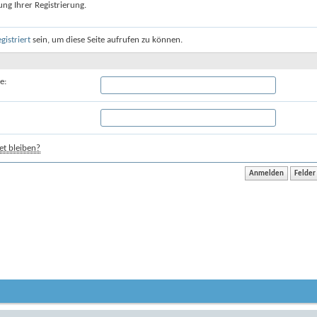
ung Ihrer Registrierung.
egistriert
sein, um diese Seite aufrufen zu können.
e:
t bleiben?