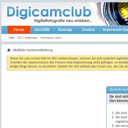
Forum
GALERIE
Beiträge
Zooliste
Impressum+Da
Hilfe
DCC Kalender
Nützliche Links
vBulletin-Systemmitteilung
Wenn Sie zum ersten Mal im DCC vorbeischauen, müssen Sie sich zunächst
registri
Gründen des Spamschutzes des Forums eine Registrierung nicht gelingen, so wenden
einige Dinge besser zu verstehen. Suchen Sie sich einfach das Forum aus, das Sie 
vBulletin-Sy
Sie sind ni
Dies könnte
Sie sind
Sie sind
registri
Sie vers