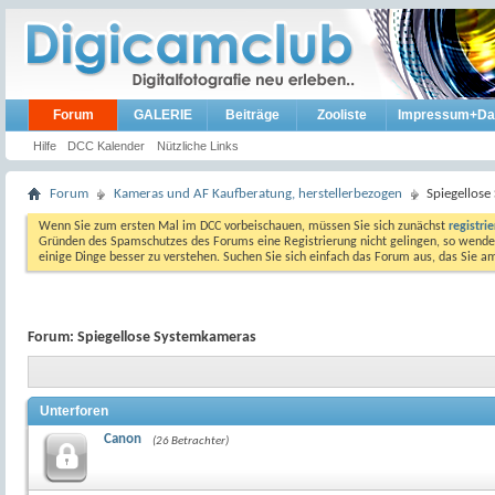
Forum
GALERIE
Beiträge
Zooliste
Impressum+Da
Hilfe
DCC Kalender
Nützliche Links
Forum
Kameras und AF Kaufberatung, herstellerbezogen
Spiegellos
Wenn Sie zum ersten Mal im DCC vorbeischauen, müssen Sie sich zunächst
registri
Gründen des Spamschutzes des Forums eine Registrierung nicht gelingen, so wenden
einige Dinge besser zu verstehen. Suchen Sie sich einfach das Forum aus, das Sie 
Forum:
Spiegellose Systemkameras
Unterforen
Canon
(26 Betrachter)