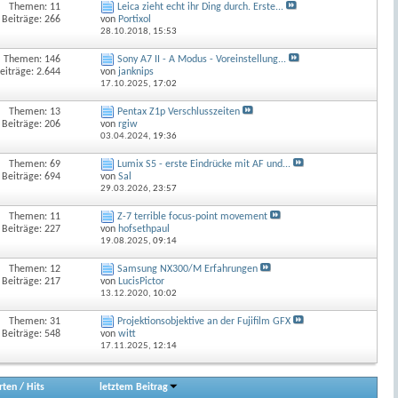
Themen: 11
Leica zieht echt ihr Ding durch. Erste...
Beiträge: 266
von
Portixol
28.10.2018,
15:53
Themen: 146
Sony A7 II - A Modus - Voreinstellung...
eiträge: 2.644
von
janknips
17.10.2025,
17:02
Themen: 13
Pentax Z1p Verschlusszeiten
Beiträge: 206
von
rgiw
03.04.2024,
19:36
Themen: 69
Lumix S5 - erste Eindrücke mit AF und...
Beiträge: 694
von
Sal
29.03.2026,
23:57
Themen: 11
Z-7 terrible focus-point movement
Beiträge: 227
von
hofsethpaul
19.08.2025,
09:14
Themen: 12
Samsung NX300/M Erfahrungen
Beiträge: 217
von
LucisPictor
13.12.2020,
10:02
Themen: 31
Projektionsobjektive an der Fujifilm GFX
Beiträge: 548
von
witt
17.11.2025,
12:14
rten
/
Hits
letztem Beitrag