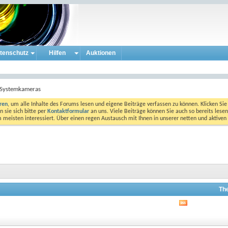
tenschutz
Hilfen
Auktionen
e Systemkameras
eren
, um alle Inhalte des Forums lesen und eigene Beiträge verfassen zu können. Klicken Sie 
 sie sich bitte per
Kontaktformular
an uns. Viele Beiträge können Sie auch so bereits lesen
am meisten interessiert. Über einen regen Austausch mit Ihnen in unserer netten und aktiv
Th
RSS-
Feed
dieses
Forums