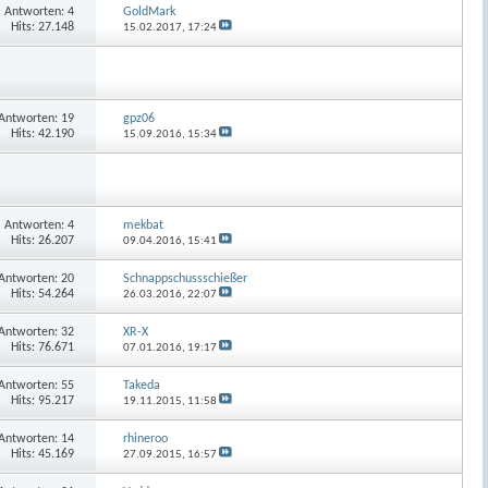
Antworten:
4
GoldMark
Hits: 27.148
15.02.2017,
17:24
Antworten:
19
gpz06
Hits: 42.190
15.09.2016,
15:34
Antworten:
4
mekbat
Hits: 26.207
09.04.2016,
15:41
Antworten:
20
Schnappschussschießer
Hits: 54.264
26.03.2016,
22:07
Antworten:
32
XR-X
Hits: 76.671
07.01.2016,
19:17
Antworten:
55
Takeda
Hits: 95.217
19.11.2015,
11:58
Antworten:
14
rhineroo
Hits: 45.169
27.09.2015,
16:57