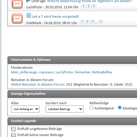
Umfrage:
Welche Bezeichnung findet ihr eigentlich am besten?
1
2
3
LucisPictor
- 30.03.2014, 11:04 Uhr
Leica T wird heute vorgestellt
1
2
3
...
5
GoldMark
- 24.04.2014, 08:41 Uhr
Informationen & Optionen
Moderatoren
klein_Adlerauge
,
ropmann
,
LucisPictor
,
hinnerker
,
RetinaReflex
Benutzer in diesem Forum:
Aktive Benutzer in diesem Forum
: 352 (Registrierte Benutzer: 0, Gäste: 352)
Anzeige-Eigenschaften
Alter
Sortiert nach
Reihenfolge
Aufsteigend
Absteige
Symbol-Legende
Enthält ungelesene Beiträge
Enthält keine neuen Beiträge