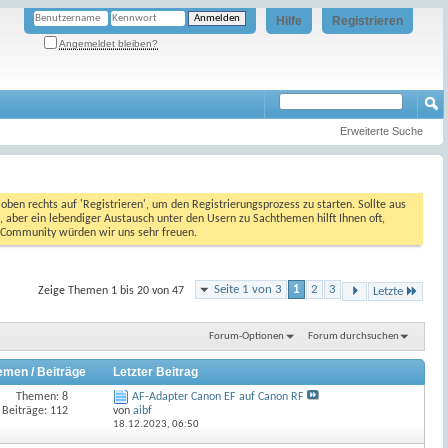
Hilfe
Registrieren
Angemeldet bleiben?
Erweiterte Suche
oben rechts auf 'Registrieren', um den Registrierungsprozess zu starten. Sollte aus
, aber ein lebendiger Austausch unter den Usern zu Sachthemen hilft Ihnen oft,
en Community würden wir uns sehr freuen.
Seite 1 von 3
1
2
3
Zeige Themen 1 bis 20 von 47
Letzte
Forum-Optionen
Forum durchsuchen
emen / Beiträge
Letzter Beitrag
Themen: 8
AF-Adapter Canon EF auf Canon RF
Beiträge: 112
von
aibf
18.12.2023,
06:50