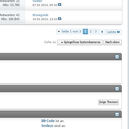
Antworten:
21
Vadder
Hits: 53.760
07.05.2015,
09:35
Antworten:
41
Waveguide
Hits: 100.845
14.01.2015,
13:55
Seite 1 von 3
1
2
3
Letzte
Gehe zu:
Spiegellose Systemkameras
Nach oben
BB-Code
ist
an
.
Smileys
sind
an
.