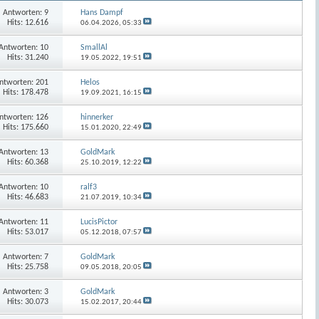
Antworten:
9
Hans Dampf
Hits: 12.616
06.04.2026,
05:33
Antworten:
10
SmallAl
Hits: 31.240
19.05.2022,
19:51
ntworten:
201
Helos
Hits: 178.478
19.09.2021,
16:15
ntworten:
126
hinnerker
Hits: 175.660
15.01.2020,
22:49
Antworten:
13
GoldMark
Hits: 60.368
25.10.2019,
12:22
Antworten:
10
ralf3
Hits: 46.683
21.07.2019,
10:34
Antworten:
11
LucisPictor
Hits: 53.017
05.12.2018,
07:57
Antworten:
7
GoldMark
Hits: 25.758
09.05.2018,
20:05
Antworten:
3
GoldMark
Hits: 30.073
15.02.2017,
20:44