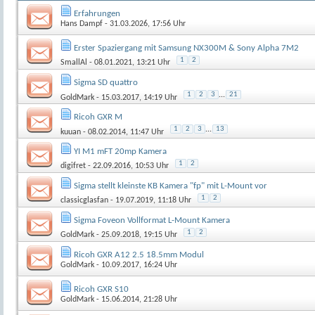
Erfahrungen
Hans Dampf
- 31.03.2026, 17:56 Uhr
Erster Spaziergang mit Samsung NX300M & Sony Alpha 7M2
1
2
SmallAl
- 08.01.2021, 13:21 Uhr
Sigma SD quattro
1
2
3
...
21
GoldMark
- 15.03.2017, 14:19 Uhr
Ricoh GXR M
1
2
3
...
13
kuuan
- 08.02.2014, 11:47 Uhr
YI M1 mFT 20mp Kamera
1
2
digifret
- 22.09.2016, 10:53 Uhr
Sigma stellt kleinste KB Kamera "fp" mit L-Mount vor
1
2
classicglasfan
- 19.07.2019, 11:18 Uhr
Sigma Foveon Vollformat L-Mount Kamera
1
2
GoldMark
- 25.09.2018, 19:15 Uhr
Ricoh GXR A12 2.5 18.5mm Modul
GoldMark
- 10.09.2017, 16:24 Uhr
Ricoh GXR S10
GoldMark
- 15.06.2014, 21:28 Uhr