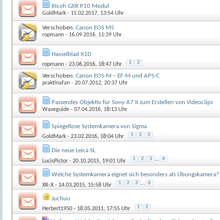
Ricoh GXR P10 Modul
GoldMark
- 15.02.2017, 13:54 Uhr
Verschoben:
Canon EOS M5
ropmann
- 16.09.2016, 11:39 Uhr
Hasselblad X1D
1
2
ropmann
- 23.06.2016, 18:47 Uhr
Verschoben:
Canon EOS-M – EF-M und APS-C
praktinafan
- 20.07.2012, 20:37 Uhr
Passendes Objektiv für Sony A7 II zum Erstellen von Videoclips
Waveguide
- 07.04.2016, 18:13 Uhr
Spiegellose Systemkamera von Sigma
1
2
3
GoldMark
- 23.02.2016, 18:04 Uhr
Die neue Leica SL
1
2
3
...
4
LucisPictor
- 20.10.2015, 19:01 Uhr
Welche Systemkamera eignet sich besonders als Übungskamera?
1
2
3
...
6
XR-X
- 14.03.2015, 15:58 Uhr
Juchuu
1
2
Herbert1950
- 18.05.2011, 17:55 Uhr