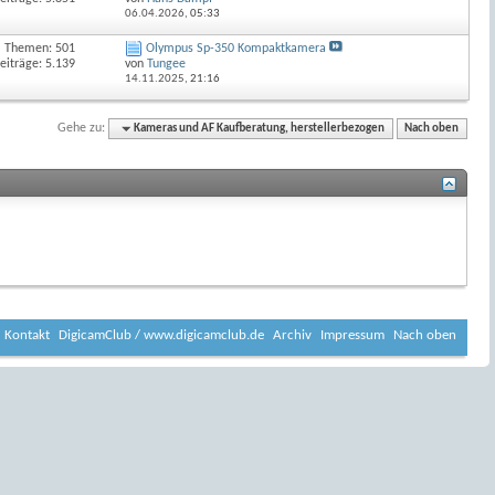
06.04.2026,
05:33
Themen: 501
Olympus Sp-350 Kompaktkamera
eiträge: 5.139
von
Tungee
14.11.2025,
21:16
Gehe zu:
Kameras und AF Kaufberatung, herstellerbezogen
Nach oben
Kontakt
DigicamClub / www.digicamclub.de
Archiv
Impressum
Nach oben