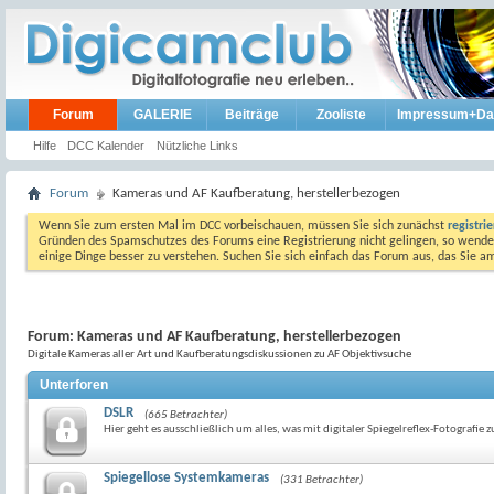
Forum
GALERIE
Beiträge
Zooliste
Impressum+Da
Hilfe
DCC Kalender
Nützliche Links
Forum
Kameras und AF Kaufberatung, herstellerbezogen
Wenn Sie zum ersten Mal im DCC vorbeischauen, müssen Sie sich zunächst
registri
Gründen des Spamschutzes des Forums eine Registrierung nicht gelingen, so wenden
einige Dinge besser zu verstehen. Suchen Sie sich einfach das Forum aus, das Sie 
Forum:
Kameras und AF Kaufberatung, herstellerbezogen
Digitale Kameras aller Art und Kaufberatungsdiskussionen zu AF Objektivsuche
Unterforen
DSLR
(665 Betrachter)
Hier geht es ausschließlich um alles, was mit digitaler Spiegelreflex-Fotografie z
Spiegellose Systemkameras
(331 Betrachter)