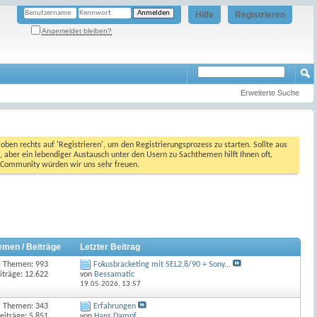
Hilfe
Registrieren
Angemeldet bleiben?
Erweiterte Suche
oben rechts auf 'Registrieren', um den Registrierungsprozess zu starten. Sollte aus
, aber ein lebendiger Austausch unter den Usern zu Sachthemen hilft Ihnen oft,
en Community würden wir uns sehr freuen.
emen / Beiträge
Letzter Beitrag
Themen: 993
Fokusbracketing mit SEL2,8/90 + Sony...
iträge: 12.622
von
Bessamatic
19.05.2026,
13:57
Themen: 343
Erfahrungen
eiträge: 5.851
von
Hans Dampf