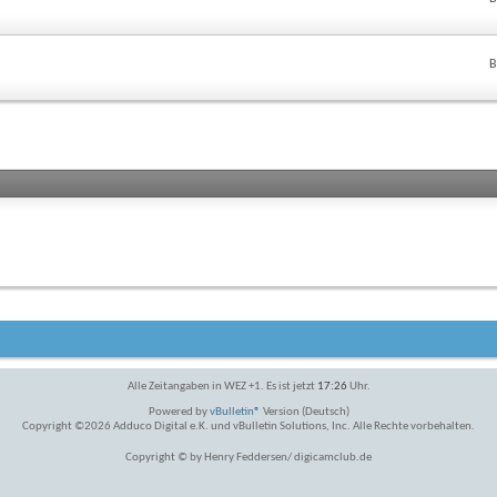
Feed
dieses
Forums
anzeigen
B
Alle Zeitangaben in WEZ +1. Es ist jetzt
17:26
Uhr.
Powered by
vBulletin®
Version (Deutsch)
Copyright ©2026 Adduco Digital e.K. und vBulletin Solutions, Inc. Alle Rechte vorbehalten.
Copyright © by Henry Feddersen/ digicamclub.de