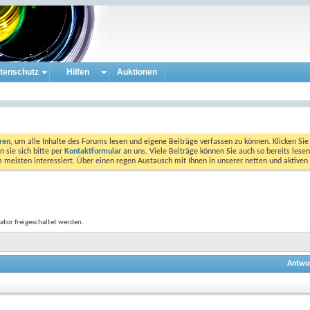
tenschutz
Hilfen
Auktionen
eren
, um alle Inhalte des Forums lesen und eigene Beiträge verfassen zu können. Klicken Sie 
 sie sich bitte per
Kontaktformular
an uns. Viele Beiträge können Sie auch so bereits lesen
am meisten interessiert. Über einen regen Austausch mit Ihnen in unserer netten und aktiv
ator freigeschaltet werden.
Antwo