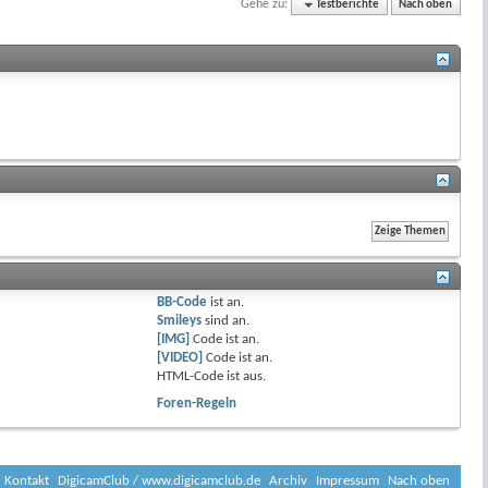
Gehe zu:
Testberichte
Nach oben
BB-Code
ist
an
.
Smileys
sind
an
.
[IMG]
Code ist
an
.
[VIDEO]
Code ist
an
.
HTML-Code ist
aus
.
Foren-Regeln
Kontakt
DigicamClub / www.digicamclub.de
Archiv
Impressum
Nach oben