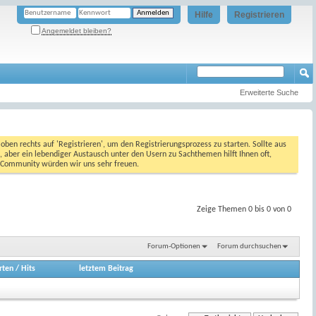
Hilfe
Registrieren
Angemeldet bleiben?
Erweiterte Suche
oben rechts auf 'Registrieren', um den Registrierungsprozess zu starten. Sollte aus
, aber ein lebendiger Austausch unter den Usern zu Sachthemen hilft Ihnen oft,
en Community würden wir uns sehr freuen.
Zeige Themen 0 bis 0 von 0
Forum-Optionen
Forum durchsuchen
rten
/
Hits
letztem Beitrag