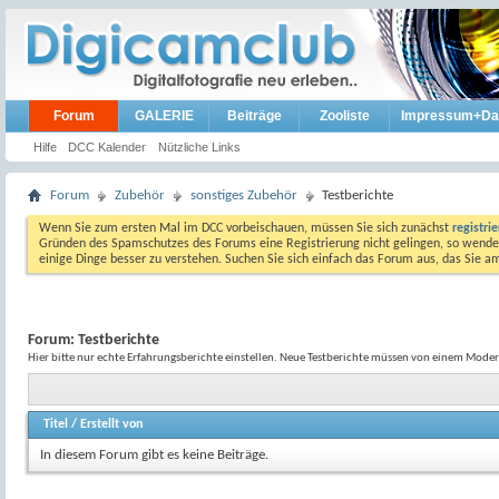
Forum
GALERIE
Beiträge
Zooliste
Impressum+Da
Hilfe
DCC Kalender
Nützliche Links
Forum
Zubehör
sonstiges Zubehör
Testberichte
Wenn Sie zum ersten Mal im DCC vorbeischauen, müssen Sie sich zunächst
registri
Gründen des Spamschutzes des Forums eine Registrierung nicht gelingen, so wenden
einige Dinge besser zu verstehen. Suchen Sie sich einfach das Forum aus, das Sie 
Forum:
Testberichte
Hier bitte nur echte Erfahrungsberichte einstellen. Neue Testberichte müssen von einem Moder
Titel
/
Erstellt von
In diesem Forum gibt es keine Beiträge.