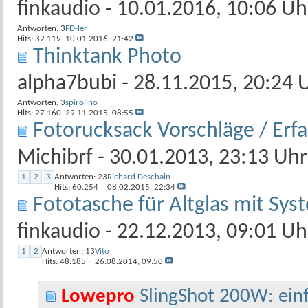
finkaudio
- 10.01.2016, 10:06 Uh
Antworten:
3
FD-ler
Hits: 32.119
10.01.2016,
21:42
Thinktank Photo
alpha7bubi
- 28.11.2015, 20:24 
Antworten:
3
spirolino
Hits: 27.160
29.11.2015,
08:55
Fotorucksack Vorschläge / Erf
Michibrf
- 30.01.2013, 23:13 Uhr
1
2
3
Antworten:
23
Richard Deschain
Hits: 60.254
08.02.2015,
22:34
Fototasche für Altglas mit Sy
finkaudio
- 22.12.2013, 09:01 Uh
1
2
Antworten:
13
Vito
Hits: 48.185
26.08.2014,
09:50
Lowepro
SlingShot 200W: ein