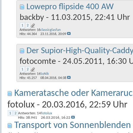
Lowepro flipside 400 AW
backby
- 11.03.2015, 22:41 Uhr
1
2
Antworten:
16
classicglasfan
Hits: 44.364
23.11.2016,
20:09
Der Supior-High-Quality-Caddy
fotocomte
- 24.05.2011, 16:30 
1
2
Antworten:
14
SoNik
Hits: 45.257
08.04.2016,
04:38
Kameratasche oder Kameraruc
fotolux
- 20.03.2016, 22:59 Uhr
1
2
Antworten:
14
fotolux
Hits: 38.941
26.03.2016,
16:22
Transport von Sonnenblenden