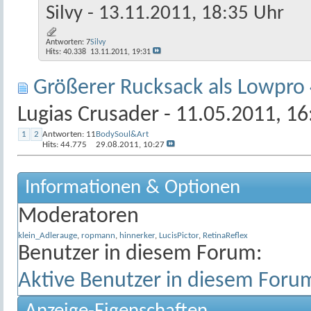
Silvy
- 13.11.2011, 18:35 Uhr
Antworten:
7
Silvy
Hits: 40.338
13.11.2011,
19:31
Größerer Rucksack als Lowpro
Lugias Crusader
- 11.05.2011, 16
1
2
Antworten:
11
BodySoul&Art
Hits: 44.775
29.08.2011,
10:27
Informationen & Optionen
Moderatoren
klein_Adlerauge
,
ropmann
,
hinnerker
,
LucisPictor
,
RetinaReflex
Benutzer in diesem Forum:
Aktive Benutzer in diesem Foru