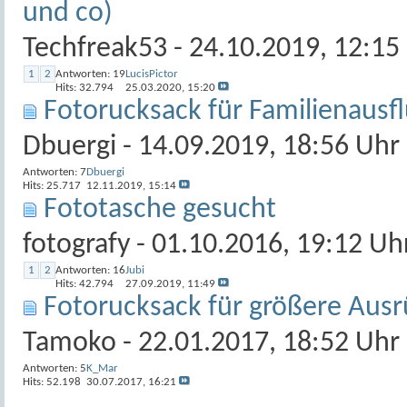
und co)
Techfreak53
- 24.10.2019, 12:15
1
2
Antworten:
19
LucisPictor
Hits: 32.794
25.03.2020,
15:20
Fotorucksack für Familienausf
Dbuergi
- 14.09.2019, 18:56 Uhr
Antworten:
7
Dbuergi
Hits: 25.717
12.11.2019,
15:14
Fototasche gesucht
fotografy
- 01.10.2016, 19:12 Uh
1
2
Antworten:
16
Jubi
Hits: 42.794
27.09.2019,
11:49
Fotorucksack für größere Aus
Tamoko
- 22.01.2017, 18:52 Uhr
Antworten:
5
K_Mar
Hits: 52.198
30.07.2017,
16:21